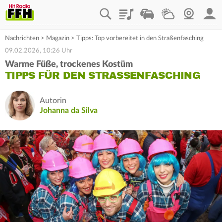
Playlist
Staupilot
Wetter
Webcam
Mein
Nachrichten
>
Magazin
>
Tipps: Top vorbereitet in den Straßenfasching
09.02.2026, 10:26 Uhr
Warme Füße, trockenes Kostüm
TIPPS FÜR DEN STRASSENFASCHING
Autorin
Johanna da Silva