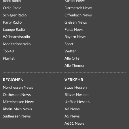
Rock Radio
Kassel News
Oldie Radio
Darmstadt News
Schlager Radio
Offenbach News
Party Radio
Gießen News
Lounge Radio
Fulda News
Weihnachtsradio
Bayern News
Meditationsradio
Sport
Top 40
Wetter
Playlist
Alle Orte
Alle Themen
REGIONEN
VERKEHR
Nordhessen News
Staus Hessen
Osthessen News
Blitzer Hessen
Mittelhessen News
Unfälle Hessen
Rhein-Main News
A3 News
Südhessen News
A5 News
A661 News