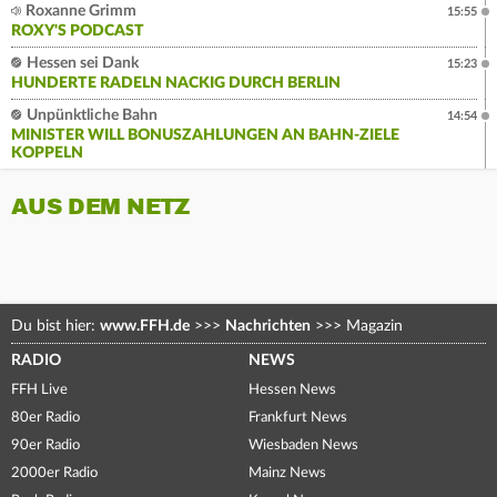
Roxanne Grimm
15:55
ROXY'S PODCAST
Hessen sei Dank
15:23
HUNDERTE RADELN NACKIG DURCH BERLIN
Unpünktliche Bahn
14:54
MINISTER WILL BONUSZAHLUNGEN AN BAHN-ZIELE
KOPPELN
AUS DEM NETZ
Du bist hier:
www.FFH.de
>>>
Nachrichten
>>>
Magazin
RADIO
NEWS
FFH Live
Hessen News
80er Radio
Frankfurt News
90er Radio
Wiesbaden News
2000er Radio
Mainz News