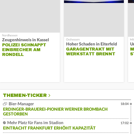
Zeugenhinweis in Kassel
Hoher Schaden in Eiterfeld
Un
POLIZEI SCHNAPPT
GARAGENTRAKT MIT
M
EINBRECHER AM
WERKSTATT BRENNT
S
RONDELL
THEMEN-TICKER
Bier-Manager
18:04
ERDINGER-BRAUEREI-PIONIER WERNER BROMBACH
GESTORBEN
Mehr Platz für Fans im Stadion
17:02
EINTRACHT FRANKFURT ERHÖHT KAPAZITÄT