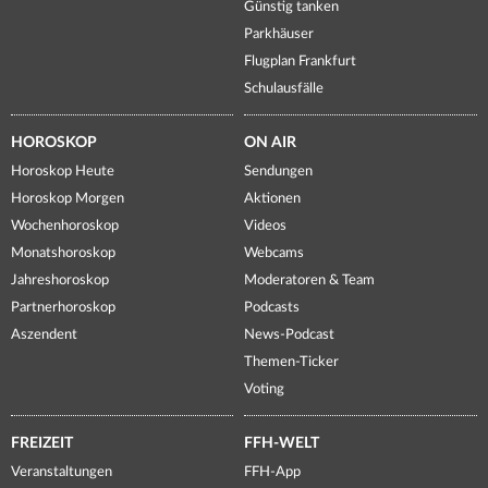
Günstig tanken
Parkhäuser
Flugplan Frankfurt
Schulausfälle
HOROSKOP
ON AIR
Horoskop Heute
Sendungen
Horoskop Morgen
Aktionen
Wochenhoroskop
Videos
Monatshoroskop
Webcams
Jahreshoroskop
Moderatoren & Team
Partnerhoroskop
Podcasts
Aszendent
News-Podcast
Themen-Ticker
Voting
FREIZEIT
FFH-WELT
Veranstaltungen
FFH-App