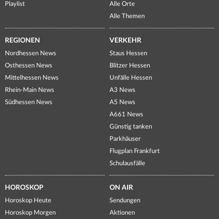
Playlist
Alle Orte
Alle Themen
REGIONEN
VERKEHR
Nordhessen News
Staus Hessen
Osthessen News
Blitzer Hessen
Mittelhessen News
Unfälle Hessen
Rhein-Main News
A3 News
Südhessen News
A5 News
A661 News
Günstig tanken
Parkhäuser
Flugplan Frankfurt
Schulausfälle
HOROSKOP
ON AIR
Horoskop Heute
Sendungen
Horoskop Morgen
Aktionen