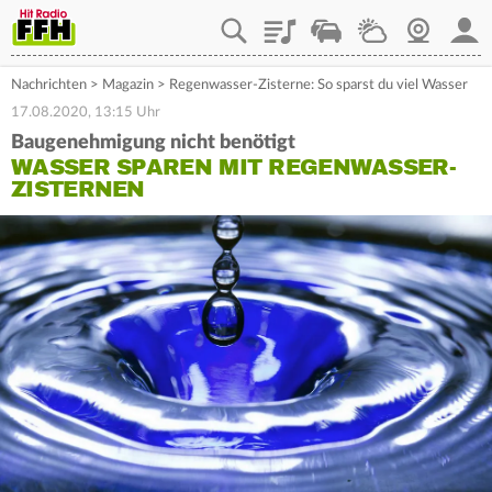
Playlist
Staupilot
Wetter
Webcam
Mein
Nachrichten
>
Magazin
>
Regenwasser-Zisterne: So sparst du viel Wasser
17.08.2020, 13:15 Uhr
Baugenehmigung nicht benötigt
WASSER SPAREN MIT REGENWASSER-
ZISTERNEN