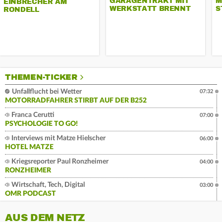
GARAGENTRAKT MIT
M
EINBRECHER AM
WERKSTATT BRENNT
S
RONDELL
THEMEN-TICKER
Unfallflucht bei Wetter
07:32
MOTORRADFAHRER STIRBT AUF DER B252
Franca Cerutti
07:00
PSYCHOLOGIE TO GO!
Interviews mit Matze Hielscher
06:00
HOTEL MATZE
Kriegsreporter Paul Ronzheimer
04:00
RONZHEIMER
Wirtschaft, Tech, Digital
03:00
OMR PODCAST
AUS DEM NETZ