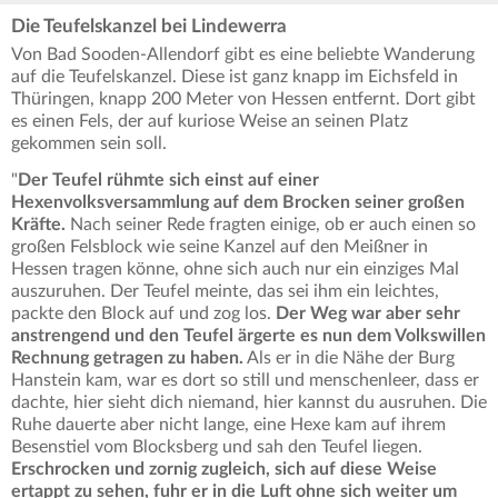
Die Teufelskanzel bei Lindewerra
Von Bad Sooden-Allendorf gibt es eine beliebte Wanderung
auf die Teufelskanzel. Diese ist ganz knapp im Eichsfeld in
Thüringen, knapp 200 Meter von Hessen entfernt. Dort gibt
es einen Fels, der auf kuriose Weise an seinen Platz
gekommen sein soll.
"
Der Teufel rühmte sich einst auf einer
Hexenvolksversammlung auf dem Brocken seiner großen
Kräfte.
Nach seiner Rede fragten einige, ob er auch einen so
großen Felsblock wie seine Kanzel auf den Meißner in
Hessen tragen könne, ohne sich auch nur ein einziges Mal
auszuruhen. Der Teufel meinte, das sei ihm ein leichtes,
packte den Block auf und zog los.
Der Weg war aber sehr
anstrengend und den Teufel ärgerte es nun dem Volkswillen
Rechnung getragen zu haben.
Als er in die Nähe der Burg
Hanstein kam, war es dort so still und menschenleer, dass er
dachte, hier sieht dich niemand, hier kannst du ausruhen. Die
Ruhe dauerte aber nicht lange, eine Hexe kam auf ihrem
Besenstiel vom Blocksberg und sah den Teufel liegen.
Erschrocken und zornig zugleich, sich auf diese Weise
ertappt zu sehen, fuhr er in die Luft ohne sich weiter um