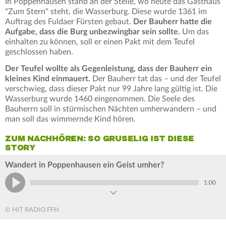
In Poppenhausen stand an der Stelle, wo heute das Gasthaus
"Zum Stern" steht, die Wasserburg. Diese wurde 1361 im
Auftrag des Fuldaer Fürsten gebaut.
Der Bauherr hatte die
Aufgabe, dass die Burg unbezwingbar sein sollte.
Um das
einhalten zu können, soll er einen Pakt mit dem Teufel
geschlossen haben.
Der Teufel wollte als Gegenleistung, dass der Bauherr ein
kleines Kind einmauert.
Der Bauherr tat das – und der Teufel
verschwieg, dass dieser Pakt nur 99 Jahre lang gültig ist. Die
Wasserburg wurde 1460 eingenommen. Die Seele des
Bauherrn soll in stürmischen Nächten umherwandern – und
man soll das wimmernde Kind hören.
ZUM NACHHÖREN: SO GRUSELIG IST DIESE
STORY
Wandert in Poppenhausen ein Geist umher?
1:00
© HIT RADIO FFH