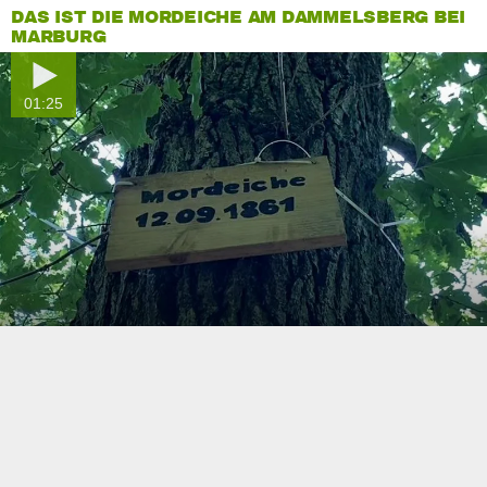
DAS IST DIE MORDEICHE AM DAMMELSBERG BEI
MARBURG
01:25
0
seconds
of
0
seconds