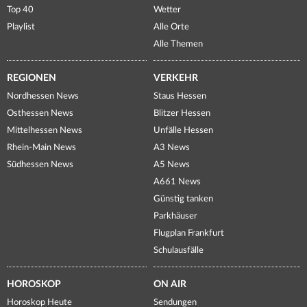
Top 40
Wetter
Playlist
Alle Orte
Alle Themen
REGIONEN
VERKEHR
Nordhessen News
Staus Hessen
Osthessen News
Blitzer Hessen
Mittelhessen News
Unfälle Hessen
Rhein-Main News
A3 News
Südhessen News
A5 News
A661 News
Günstig tanken
Parkhäuser
Flugplan Frankfurt
Schulausfälle
HOROSKOP
ON AIR
Horoskop Heute
Sendungen