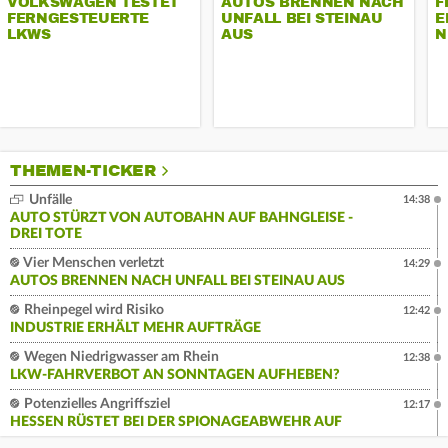
VOLKSWAGEN TESTET
AUTOS BRENNEN NACH
F
FERNGESTEUERTE
UNFALL BEI STEINAU
E
LKWS
AUS
N
THEMEN-TICKER
Unfälle
14:38
AUTO STÜRZT VON AUTOBAHN AUF BAHNGLEISE -
DREI TOTE
Vier Menschen verletzt
14:29
AUTOS BRENNEN NACH UNFALL BEI STEINAU AUS
Rheinpegel wird Risiko
12:42
INDUSTRIE ERHÄLT MEHR AUFTRÄGE
Wegen Niedrigwasser am Rhein
12:38
LKW-FAHRVERBOT AN SONNTAGEN AUFHEBEN?
Potenzielles Angriffsziel
12:17
HESSEN RÜSTET BEI DER SPIONAGEABWEHR AUF