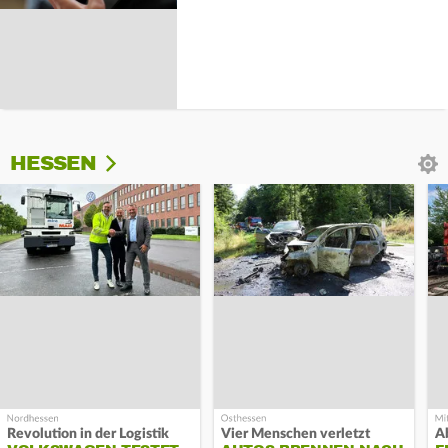
HESSEN
Revolution in der Logistik
Vier Menschen verletzt
A