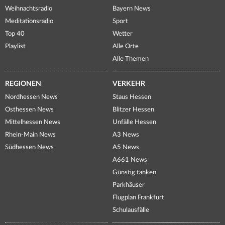
Weihnachtsradio
Bayern News
Meditationsradio
Sport
Top 40
Wetter
Playlist
Alle Orte
Alle Themen
REGIONEN
VERKEHR
Nordhessen News
Staus Hessen
Osthessen News
Blitzer Hessen
Mittelhessen News
Unfälle Hessen
Rhein-Main News
A3 News
Südhessen News
A5 News
A661 News
Günstig tanken
Parkhäuser
Flugplan Frankfurt
Schulausfälle