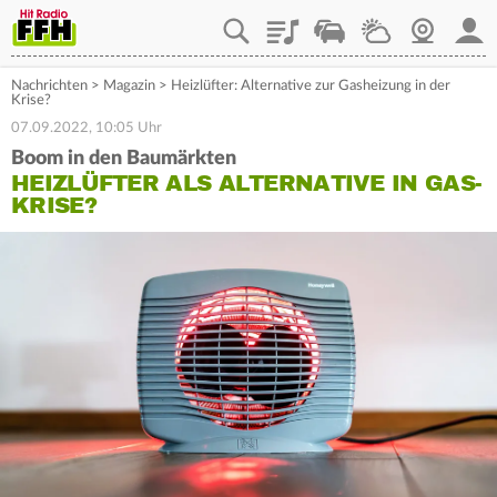
Playlist
Staupilot
Wetter
Webcam
Mein
Nachrichten
>
Magazin
>
Heizlüfter: Alternative zur Gasheizung in der
Krise?
07.09.2022, 10:05 Uhr
Boom in den Baumärkten
HEIZLÜFTER ALS ALTERNATIVE IN GAS-
KRISE?