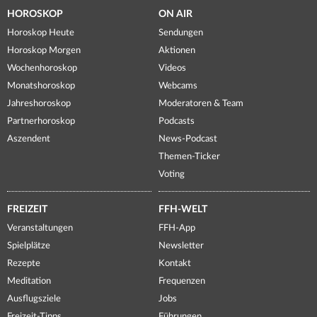
HOROSKOP
ON AIR
Horoskop Heute
Sendungen
Horoskop Morgen
Aktionen
Wochenhoroskop
Videos
Monatshoroskop
Webcams
Jahreshoroskop
Moderatoren & Team
Partnerhoroskop
Podcasts
Aszendent
News-Podcast
Themen-Ticker
Voting
FREIZEIT
FFH-WELT
Veranstaltungen
FFH-App
Spielplätze
Newsletter
Rezepte
Kontakt
Meditation
Frequenzen
Ausflugsziele
Jobs
Freizeit-Tipps
Führungen