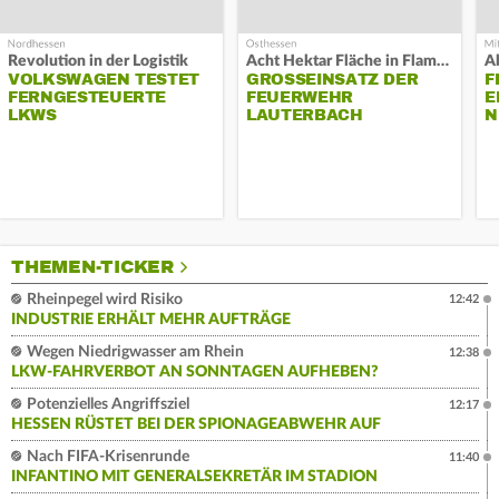
Revolution in der Logistik
Acht Hektar Fläche in Flammen
A
VOLKSWAGEN TESTET
GROSSEINSATZ DER F
F
FERNGESTEUERTE
EUERWEHR L
E
LKWS
AUTERBACH
N
THEMEN-TICKER
Rheinpegel wird Risiko
12:42
INDUSTRIE ERHÄLT MEHR AUFTRÄGE
Wegen Niedrigwasser am Rhein
12:38
LKW-FAHRVERBOT AN SONNTAGEN AUFHEBEN?
Potenzielles Angriffsziel
12:17
HESSEN RÜSTET BEI DER SPIONAGEABWEHR AUF
Nach FIFA-Krisenrunde
11:40
INFANTINO MIT GENERALSEKRETÄR IM STADION