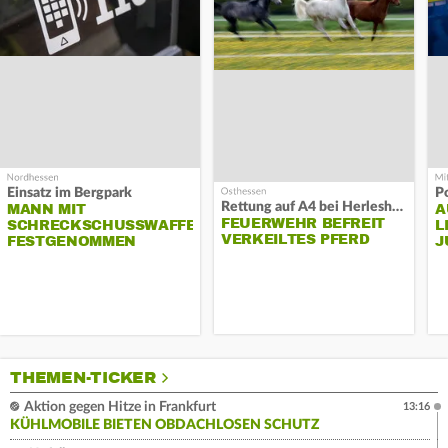
Einsatz im Bergpark
P
Rettung auf A4 bei Herleshausen
MANN MIT
A
FEUERWEHR BEFREIT
SCHRECKSCHUSSWAFFE
L
VERKEILTES PFERD
FESTGENOMMEN
J
THEMEN-TICKER
Aktion gegen Hitze in Frankfurt
13:16
KÜHLMOBILE BIETEN OBDACHLOSEN SCHUTZ