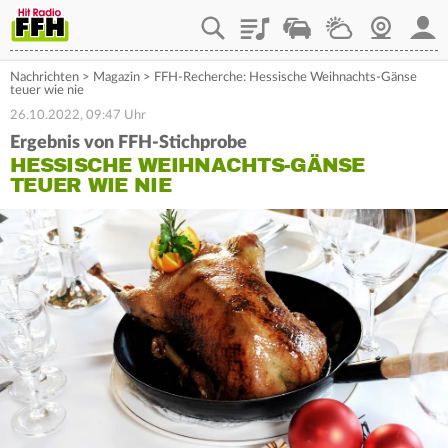
Playlist
Staupilot
Wetter
Webcam
Mein
Nachrichten
>
Magazin
>
FFH-Recherche: Hessische Weihnachts-Gänse
teuer wie nie
26.10.2022, 09:47 Uhr
Ergebnis von FFH-Stichprobe
HESSISCHE WEIHNACHTS-GÄNSE
TEUER WIE NIE