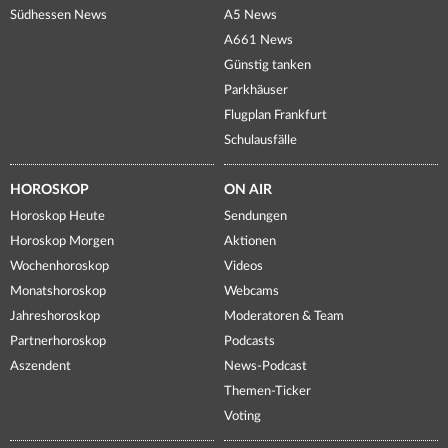
Südhessen News
A5 News
A661 News
Günstig tanken
Parkhäuser
Flugplan Frankfurt
Schulausfälle
HOROSKOP
ON AIR
Horoskop Heute
Sendungen
Horoskop Morgen
Aktionen
Wochenhoroskop
Videos
Monatshoroskop
Webcams
Jahreshoroskop
Moderatoren & Team
Partnerhoroskop
Podcasts
Aszendent
News-Podcast
Themen-Ticker
Voting