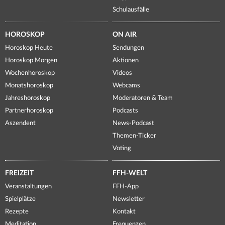
Schulausfälle
HOROSKOP
ON AIR
Horoskop Heute
Sendungen
Horoskop Morgen
Aktionen
Wochenhoroskop
Videos
Monatshoroskop
Webcams
Jahreshoroskop
Moderatoren & Team
Partnerhoroskop
Podcasts
Aszendent
News-Podcast
Themen-Ticker
Voting
FREIZEIT
FFH-WELT
Veranstaltungen
FFH-App
Spielplätze
Newsletter
Rezepte
Kontakt
Meditation
Frequenzen