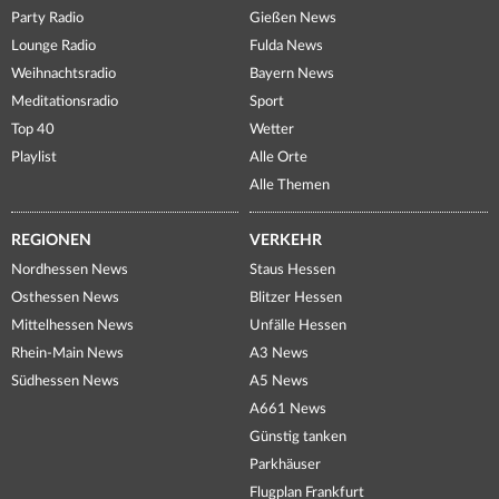
Party Radio
Gießen News
Lounge Radio
Fulda News
Weihnachtsradio
Bayern News
Meditationsradio
Sport
Top 40
Wetter
Playlist
Alle Orte
Alle Themen
REGIONEN
VERKEHR
Nordhessen News
Staus Hessen
Osthessen News
Blitzer Hessen
Mittelhessen News
Unfälle Hessen
Rhein-Main News
A3 News
Südhessen News
A5 News
A661 News
Günstig tanken
Parkhäuser
Flugplan Frankfurt