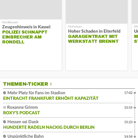
Zeugenhinweis in Kassel
Hoher Schaden in Eiterfeld
Un
POLIZEI SCHNAPPT
GARAGENTRAKT MIT
M
EINBRECHER AM
WERKSTATT BRENNT
S
RONDELL
THEMEN-TICKER
Mehr Platz für Fans im Stadion
17:02
EINTRACHT FRANKFURT ERHÖHT KAPAZITÄT
Roxanne Grimm
15:55
ROXY'S PODCAST
Hessen sei Dank
15:23
HUNDERTE RADELN NACKIG DURCH BERLIN
Unpünktliche Bahn
14:54