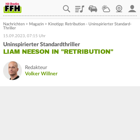
Playlist
Staupilot
Wetter
Webcam
Mein
Nachrichten
>
Magazin
>
Kinotipp: Retribution - Uninspirierter Standard-
Thriller
15.09.2023, 07:15 Uhr
Uninspirierter Standardthriller
LIAM NEESON IN "RETRIBUTION"
Redakteur
Volker Willner