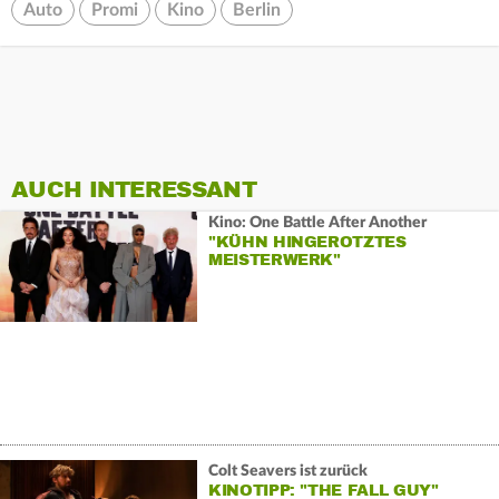
Auto
Promi
Kino
Berlin
AUCH INTERESSANT
Kino: One Battle After Another
"KÜHN HINGEROTZTES
MEISTERWERK"
Colt Seavers ist zurück
KINOTIPP: "THE FALL GUY"