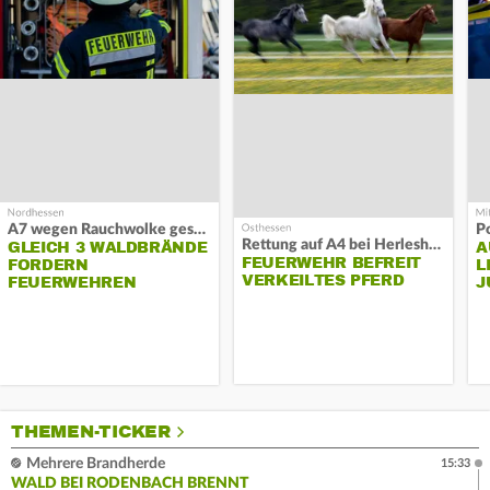
A7 wegen Rauchwolke gesperrt
P
Rettung auf A4 bei Herleshausen
GLEICH 3 WALDBRÄNDE
A
FEUERWEHR BEFREIT
FORDERN
L
VERKEILTES PFERD
FEUERWEHREN
J
THEMEN-TICKER
Mehrere Brandherde
15:33
WALD BEI RODENBACH BRENNT