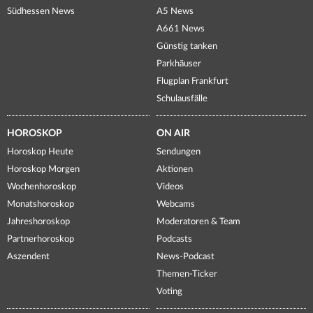
Südhessen News
A5 News
A661 News
Günstig tanken
Parkhäuser
Flugplan Frankfurt
Schulausfälle
HOROSKOP
ON AIR
Horoskop Heute
Sendungen
Horoskop Morgen
Aktionen
Wochenhoroskop
Videos
Monatshoroskop
Webcams
Jahreshoroskop
Moderatoren & Team
Partnerhoroskop
Podcasts
Aszendent
News-Podcast
Themen-Ticker
Voting