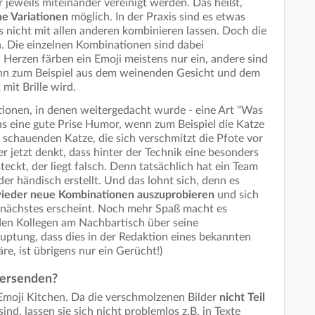
 jeweils miteinander vereinigt werden. Das heißt,
ne Variationen
möglich. In der Praxis sind es etwas
s nicht mit allen anderen kombinieren lassen. Doch die
h. Die einzelnen Kombinationen sind dabei
en Herzen färben ein Emoji meistens nur ein, andere sind
enn zum Beispiel aus dem weinenden Gesicht und dem
mit Brille wird.
ionen, in denen weitergedacht wurde - eine Art "Was
s eine gute Prise Humor, wenn zum Beispiel die Katze
 schauenden Katze, die sich verschmitzt die Pfote vor
 jetzt denkt, dass hinter der Technik eine besonders
steckt, der liegt falsch. Denn tatsächlich hat ein Team
er händisch erstellt. Und das lohnt sich, denn es
ieder neue Kombinationen auszuprobieren
und sich
s nächstes erscheint. Noch mehr Spaß macht es
den Kollegen am Nachbartisch über seine
ptung, dass dies in der Redaktion eines bekannten
re, ist übrigens nur ein Gerücht!)
versenden?
Emoji Kitchen. Da die verschmolzenen Bilder
nicht Teil
sind, lassen sie sich nicht problemlos z.B. in Texte