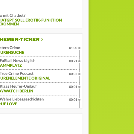
x mit Chatbot?
HATGPT SOLL EROTIK-FUNKTION
EKOMMEN
HEMEN-TICKER
stern Crime
01:00
PURENSUCHE
Fußball News täglich
00:21
TAMMPLATZ
True Crime Podcast
00:05
PURENELEMENTE ORIGINAL
Klaas Heufer-Umlauf
00:01
AYWATCH BERLIN
Wahre Liebesgeschichten
00:01
RUE LOVE