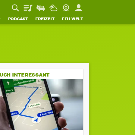
Playlist
Staupilot
Wetter
Webcam
Mein FFH
O
PODCAST
FREIZEIT
FFH-WELT
UCH INTERESSANT