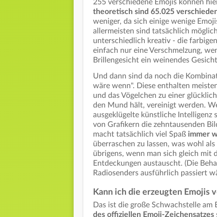
255 verschiedene Emojis können hier
theoretisch sind 65.025 verschiede
weniger, da sich einige wenige Emoji
allermeisten sind tatsächlich möglic
unterschiedlich kreativ - die farbig
einfach nur eine Verschmelzung, w
Brillengesicht ein weinendes Gesicht 
Und dann sind da noch die Kombinat
wäre wenn". Diese enthalten meisten
und das Vögelchen zu einer glücklich
den Mund hält, vereinigt werden. Wer
ausgeklügelte künstliche Intelligenz 
von Grafikern die zehntausenden Bild
macht tatsächlich viel Spaß
immer w
überraschen zu lassen, was wohl al
übrigens, wenn man sich gleich mit 
Entdeckungen austauscht. (Die Behau
Radiosenders ausführlich passiert wä
Kann ich die erzeugten Emojis 
Das ist die große Schwachstelle am 
des offiziellen Emoji-Zeichensatzes