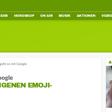
KEHR
HOROSKOP
ON AIR
MUSIK
AKTIONEN
VIDE
A
 geht es mit Google
oogle
IGENEN EMOJI-