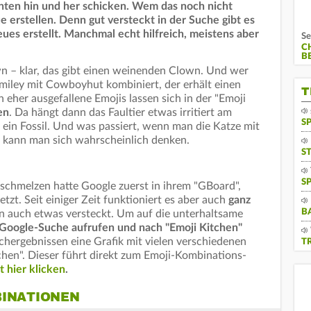
ichten hin und her schicken. Wem das noch nicht
e erstellen. Denn gut versteckt in der Suche gibt es
eues erstellt. Manchmal echt hilfreich, meistens aber
Se
C
B
n – klar, das gibt einen weinenden Clown. Und wer
miley mit Cowboyhut kombiniert, der erhält einen
T
 eher ausgefallene Emojis lassen sich in der "Emoji
en
. Da hängt dann das Faultier etwas irritiert am
S
 ein Fossil. Und was passiert, wenn man die Katze mit
, kann man sich wahrscheinlich denken.
S
S
rschmelzen hatte Google zuerst in ihrem "GBoard",
tzt. Seit einiger Zeit funktioniert es aber auch
ganz
B
n auch etwas versteckt. Um auf die unterhaltsame
Google-Suche aufrufen und nach "Emoji Kitchen"
chergebnissen eine Grafik mit vielen verschiedenen
T
hen". Dieser führt direkt zum Emoji-Kombinations-
t hier klicken
.
BINATIONEN