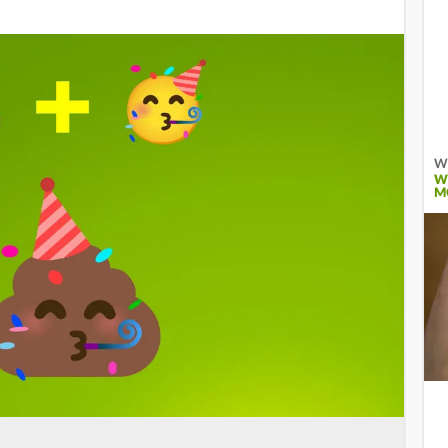
Wi
W
O