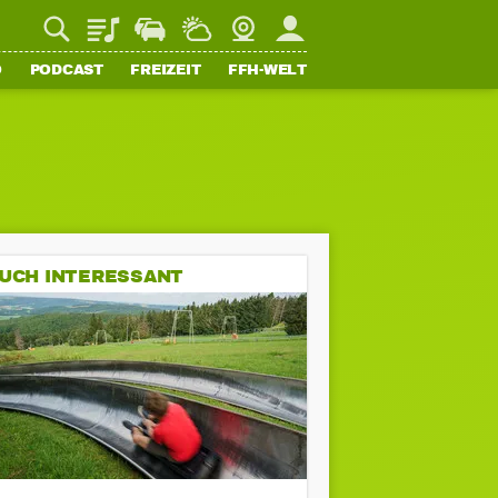
Playlist
Staupilot
Wetter
Webcam
Mein FFH
O
PODCAST
FREIZEIT
FFH-WELT
UCH INTERESSANT