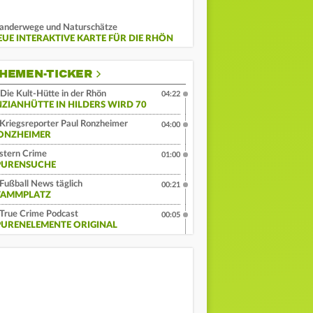
nderwege und Naturschätze
EUE INTERAKTIVE KARTE FÜR DIE RHÖN
HEMEN-TICKER
Die Kult-Hütte in der Rhön
04:22
NZIANHÜTTE IN HILDERS WIRD 70
Kriegsreporter Paul Ronzheimer
04:00
ONZHEIMER
stern Crime
01:00
PURENSUCHE
Fußball News täglich
00:21
TAMMPLATZ
True Crime Podcast
00:05
PURENELEMENTE ORIGINAL