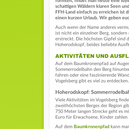
formten, findet man heute eine idy
schattigen Wäldern klaren Seen und 
FFH-Land einfach zu erreichen ist d
einen kurzen Urlaub. Wir geben euch
Auch wenn der Name anderes vermute
ist nicht ein einzelner Berg, sonder
erstreckt. Die höchsten Gipfel sind
Hoherodskopf, beides beliebte Ausflu
AKTIVITÄTEN UND AUSF
Auf dem Baumkronenpfad auf Augenh
Sommerrodelbahn den Berg hinunter 
fahren oder eine faszinierende Wan
Vogelsberg gibt es viel zu entdecken.
Hoherodskopf: Sommerrodelba
Viele Aktivitäten im Vogelsberg fin
zweithöchsten Berges der Region gi
750 Meter langen Strecke geht es mit
Euro für Erwachsene, Kinder zahlen 
Auf dem
Baumkronenpfad
kann man 