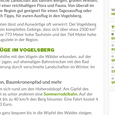
llische Landschaft aus sanften Bergen, grünen Wiesen,
einer reichhaltigen Flora und Fauna. Von überall im
Wa
ie Region gut geeignet für einen Tagesausflug oder
N
 Tipps, für euren Ausflug in den Vogelsberg.
n lässt und Auswärtige oft verwirrt: Der Vogelsberg
T
n ein komplettes Gebirge, dass sich über etwa 2500 km²
 der 773 Meter hohe Taufstein und der 764 Meter hohe
E
gsziele in der Region.
LÜGE IM VOGELSBERG
R
öhe mit den Vögeln die Wälder erkunden, auf der
S
jagen, auf ehemaligen Bahnstrecken mit den Rad
derung durch verschneite Landschaften im Winter. Im
S
hn, Baumkronenpfad und mehr
S
den sich rund um den Hoherodskopf. Am Gipfel des
bt es unter anderem eine
Sommerrodelbahn
. Auf der
 bis zu 40 km/h den Berg hinunter. Eine Fahrt kostet 4
3 Euro.
ganz bequem bis in die Wipfel des Waldes steigen.