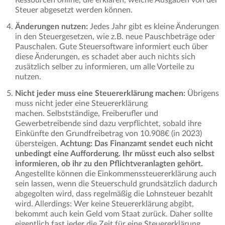
Ressourcen online, die erklären, welche Ausgaben von der
Steuer abgesetzt werden können.
Änderungen nutzen:
Jedes Jahr gibt es kleine Änderungen
in den Steuergesetzen, wie z.B. neue Pauschbeträge oder
Pauschalen. Gute Steuersoftware informiert euch über
diese Änderungen, es schadet aber auch nichts sich
zusätzlich selber zu informieren, um alle Vorteile zu
nutzen.
Nicht jeder muss eine Steuererklärung machen:
Übrigens
muss nicht jeder eine Steuererklärung
machen. Selbstständige, Freiberufler und
Gewerbetreibende sind dazu verpflichtet, sobald ihre
Einkünfte den Grundfreibetrag von 10.908€ (in 2023)
übersteigen.
Achtung: Das Finanzamt sendet euch nicht
unbedingt eine Aufforderung. Ihr müsst euch also selbst
informieren, ob ihr zu den Pflichtveranlagten gehört.
Angestellte können die Einkommenssteuererklärung auch
sein lassen, wenn die Steuerschuld grundsätzlich dadurch
abgegolten wird, dass regelmäßig die Lohnsteuer bezahlt
wird. Allerdings: Wer keine Steuererklärung abgibt,
bekommt auch kein Geld vom Staat zurück. Daher sollte
eigentlich fast jeder die Zeit für eine Steuererklärung