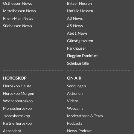
Osthessen News
Blitzer Hessen
Mittelhessen News
Unfälle Hessen
Rhein-Main News
A3 News
Südhessen News
A5 News
A661 News
Günstig tanken
Parkhäuser
Flugplan Frankfurt
Schulausfälle
HOROSKOP
ON AIR
Horoskop Heute
Sendungen
Horoskop Morgen
Aktionen
Wochenhoroskop
Videos
Monatshoroskop
Webcams
Jahreshoroskop
Moderatoren & Team
Partnerhoroskop
Podcasts
Aszendent
News-Podcast