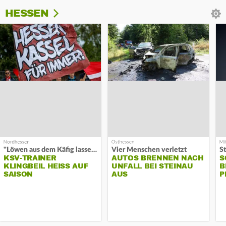
HESSEN
"Löwen aus dem Käfig lassen"
Vier Menschen verletzt
KSV-TRAINER
AUTOS BRENNEN NACH
S
KLINGBEIL HEISS AUF S
UNFALL BEI STEINAU
B
AISON
AUS
P