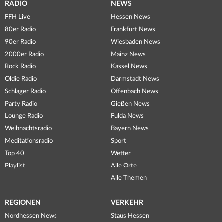
RADIO
NEWS
FFH Live
Hessen News
80er Radio
Frankfurt News
90er Radio
Wiesbaden News
2000er Radio
Mainz News
Rock Radio
Kassel News
Oldie Radio
Darmstadt News
Schlager Radio
Offenbach News
Party Radio
Gießen News
Lounge Radio
Fulda News
Weihnachtsradio
Bayern News
Meditationsradio
Sport
Top 40
Wetter
Playlist
Alle Orte
Alle Themen
REGIONEN
VERKEHR
Nordhessen News
Staus Hessen