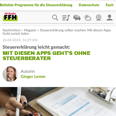
Beliebte Programme für die Steuererklärung
Datenschutz
Fazit
Playlist
Staupilot
Wetter
Webcam
Mein
Nachrichten
>
Magazin
>
Steuererklärung selber machen: Mit diesen Apps
Geld zurück holen
26.04.2024, 16:29 Uhr
Steuererklärung leicht gemacht:
MIT DIESEN APPS GEHT’S OHNE
STEUERBERATER
Autorin
Ginger Lemm