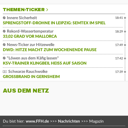
THEMEN-TICKER
Innere Sicherheit
18:41
SPRENGSTOFF-DROHNE IN LEIPZIG: SEMTEX IM SPIEL
Rekord-Wassertemperatur
18:29
33,02 GRAD VOR MALLORCA
News-Ticker zur Hitzewelle
17:49
DWD: HITZE MACHT ZUM WOCHENENDE PAUSE
"Löwen aus dem Käfig lassen"
17:42
KSV-TRAINER KLINGBEIL HEISS AUF SAISON
Schwarze Rauchwolke
17:39
GROSSBRAND IN GERNSHEIM
AUS DEM NETZ
Du bist hier:
www.FFH.de
>>>
Nachrichten
>>>
Magazin