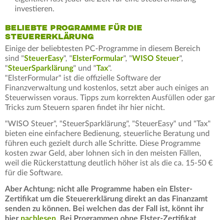
investieren.
BELIEBTE PROGRAMME FÜR DIE
STEUERERKLÄRUNG
Einige der beliebtesten PC-Programme in diesem Bereich
sind "
SteuerEasy
", "
ElsterFormular
", "
WISO Steuer
",
"
SteuerSparklärung
" und "
Tax
".
"ElsterFormular" ist die offizielle Software der
Finanzverwaltung und kostenlos, setzt aber auch einiges an
Steuerwissen voraus. Tipps zum korrekten Ausfüllen oder gar
Tricks zum Steuern sparen findet ihr hier nicht.
"WISO Steuer", "SteuerSparklärung", "SteuerEasy" und "Tax"
bieten eine einfachere Bedienung, steuerliche Beratung und
führen euch gezielt durch alle Schritte. Diese Programme
kosten zwar Geld, aber lohnen sich in den meisten Fällen,
weil die Rückerstattung deutlich höher ist als die ca. 15-50 €
für die Software.
Aber Achtung: nicht alle Programme haben ein Elster-
Zertifikat um die Steuererklärung direkt an das Finanzamt
senden zu können. Bei welchen das der Fall ist, könnt ihr
hier
nachlesen.
Bei Programmen ohne Elster-Zertifikat