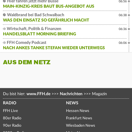
Hier fahren jetzt mehr Busse
06:56
MAIN-KINZIG-KREIS BAUT BUS-ANGEBOT AUS
Waldbrand bei Bad Schwalbach
06:38
WAS DEN EINSATZ SO GEFÄHRLICH MACHT
Wirtschaft, Politik & Finanzen
06:36
HANDELSBLATT MORNING BRIEFING
FFH Comedy Podcast
06:06
NACH ANKES TANKE STEFAN WIEDER UNTERWEGS
AUS DEM NETZ
Du bist hier:
www.FFH.de
>>>
Nachrichten
>>>
Magazin
RADIO
NEWS
FFH Live
Hessen News
80er Radio
Frankfurt News
90er Radio
Wiesbaden News