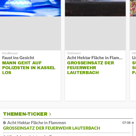
Faust ins Gesicht
Acht Hektar Fläche in Flammen
MANN GEHT AUF
GROSSEINSATZ DER F
S
POLIZISTEN IN KASSEL
EUERWEHR L
S
LOS
AUTERBACH
P
THEMEN-TICKER
Acht Hektar Fläche in Flammen
07:08
GROSSEINSATZ DER FEUERWEHR LAUTERBACH