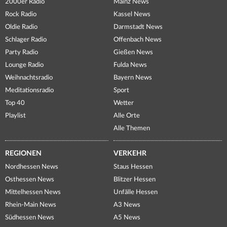
2000er Radio
Mainz News
Rock Radio
Kassel News
Oldie Radio
Darmstadt News
Schlager Radio
Offenbach News
Party Radio
Gießen News
Lounge Radio
Fulda News
Weihnachtsradio
Bayern News
Meditationsradio
Sport
Top 40
Wetter
Playlist
Alle Orte
Alle Themen
REGIONEN
VERKEHR
Nordhessen News
Staus Hessen
Osthessen News
Blitzer Hessen
Mittelhessen News
Unfälle Hessen
Rhein-Main News
A3 News
Südhessen News
A5 News