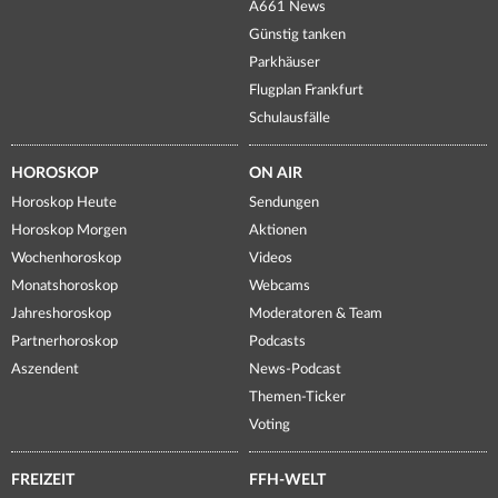
A661 News
Günstig tanken
Parkhäuser
Flugplan Frankfurt
Schulausfälle
HOROSKOP
ON AIR
Horoskop Heute
Sendungen
Horoskop Morgen
Aktionen
Wochenhoroskop
Videos
Monatshoroskop
Webcams
Jahreshoroskop
Moderatoren & Team
Partnerhoroskop
Podcasts
Aszendent
News-Podcast
Themen-Ticker
Voting
FREIZEIT
FFH-WELT