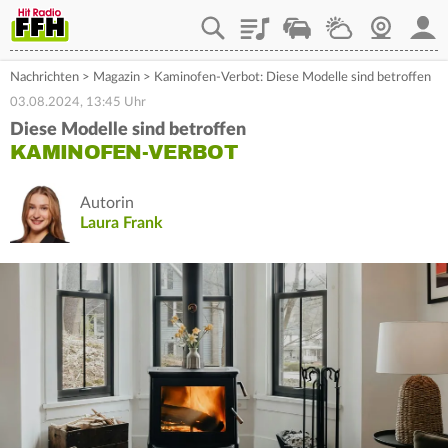
Playlist
Staupilot
Wetter
Webcam
Mein
Nachrichten
>
Magazin
>
Kaminofen-Verbot: Diese Modelle sind betroffen
03.08.2024, 13:45 Uhr
Diese Modelle sind betroffen
KAMINOFEN-VERBOT
Autorin
Laura Frank