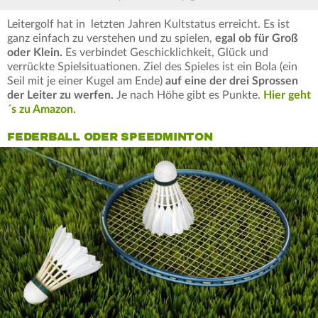
Leitergolf hat in letzten Jahren Kultstatus erreicht. Es ist
ganz einfach zu verstehen und zu spielen,
egal ob für Groß
oder Klein.
Es verbindet Geschicklichkeit, Glück und
verrückte Spielsituationen. Ziel des Spieles ist ein Bola (ein
Seil mit je einer Kugel am Ende)
auf eine der drei Sprossen
der Leiter zu werfen.
Je nach Höhe gibt es Punkte.
Hier geht
´s zu Amazon.
FEDERBALL ODER SPEEDMINTON