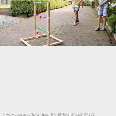
© www.amazon.de/BuitenSpeel-B-V-BS-Toys_GA162-GA162