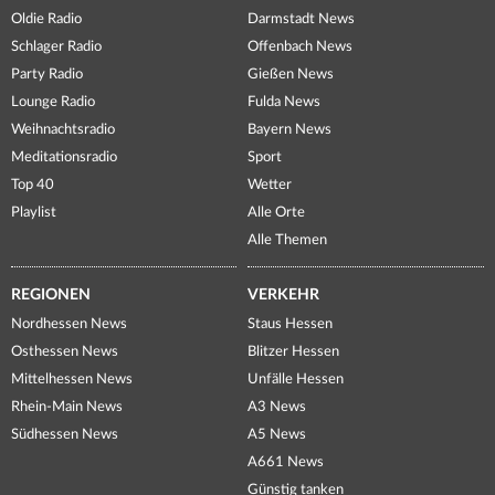
Oldie Radio
Darmstadt News
Schlager Radio
Offenbach News
Party Radio
Gießen News
Lounge Radio
Fulda News
Weihnachtsradio
Bayern News
Meditationsradio
Sport
Top 40
Wetter
Playlist
Alle Orte
Alle Themen
REGIONEN
VERKEHR
Nordhessen News
Staus Hessen
Osthessen News
Blitzer Hessen
Mittelhessen News
Unfälle Hessen
Rhein-Main News
A3 News
Südhessen News
A5 News
A661 News
Günstig tanken