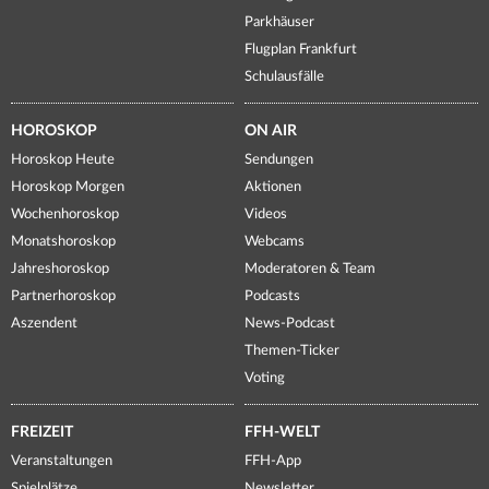
Parkhäuser
Flugplan Frankfurt
Schulausfälle
HOROSKOP
ON AIR
Horoskop Heute
Sendungen
Horoskop Morgen
Aktionen
Wochenhoroskop
Videos
Monatshoroskop
Webcams
Jahreshoroskop
Moderatoren & Team
Partnerhoroskop
Podcasts
Aszendent
News-Podcast
Themen-Ticker
Voting
FREIZEIT
FFH-WELT
Veranstaltungen
FFH-App
Spielplätze
Newsletter