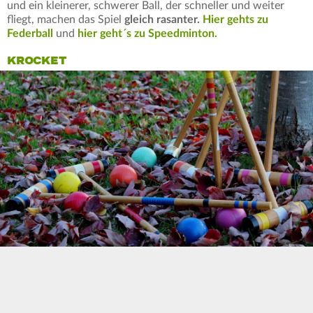
und ein kleinerer, schwerer Ball, der schneller und weiter
fliegt, machen das Spiel
gleich rasanter.
Hier gehts zu
Federball
und
hier geht´s zu Speedminton.
KROCKET