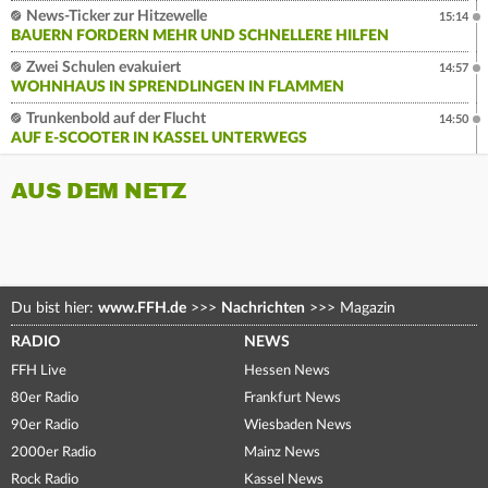
News-Ticker zur Hitzewelle
15:14
BAUERN FORDERN MEHR UND SCHNELLERE HILFEN
Zwei Schulen evakuiert
14:57
WOHNHAUS IN SPRENDLINGEN IN FLAMMEN
Trunkenbold auf der Flucht
14:50
AUF E-SCOOTER IN KASSEL UNTERWEGS
AUS DEM NETZ
Du bist hier:
www.FFH.de
>>>
Nachrichten
>>>
Magazin
RADIO
NEWS
FFH Live
Hessen News
80er Radio
Frankfurt News
90er Radio
Wiesbaden News
2000er Radio
Mainz News
Rock Radio
Kassel News