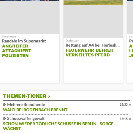
Randale im Supermarkt
P
Rettung auf A4 bei Herleshausen
ANGREIFER
A
FEUERWEHR BEFREIT
ATTACKIERT
L
VERKEILTES PFERD
POLIZISTEN
J
THEMEN-TICKER
Mehrere Brandherde
15:33
WALD BEI RODENBACH BRENNT
Schusswaffengewalt
15:15
SCHON WIEDER TÖDLICHE SCHÜSSE IN BERLIN - SORGE
WÄCHST