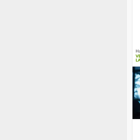
Ha
V
L