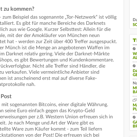
net zu kommen?
 zum Beispiel das sogenannte „Tor-Netzwerk“ ist völlig
Da
nstalliert. Es gibt für manche Bereiche des Darknets
S
ich aus wie Google. Kurzer Selbsttest: Allein für die
tole, mit der der Amokläufer von München neun
T
et hat - werden zur Zeit über 400 Treffer ausgespuckt.
ger Münch ist die Menge an angebotenen Waffen im
m Darknet relativ gering. Viele der Darknet-Märkte
W
A
-Shops, es gibt Bewertungen und Kundenkommentare.
ckverfolgbar. Nicht alle Treffer sind Händler, die
D
zu verkaufen. Viele vermeintliche Anbieter sind
G
en ist anscheinend erst mal auf diverse Fake-
Na
atprotokolle nah.
M
B
 Post
 mit sogenannten Bitcoins, einer digitale Währung.
M
P
an seine Euro einfach gegen das Krypto-Geld
rweisungen per z.B. Western Union erfreuen sich in
G
heit. Je nach Menge und Art der Ware gibt es
B
ellte Ware zum Käufer kommt - zum Teil liefern
kstationen von der Post! Die erfreuen sich bei