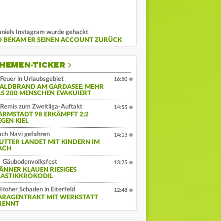
niels Instagram wurde gehackt
O BEKAM ER SEINEN ACCOUNT ZURÜCK
HEMEN-TICKER
Feuer in Urlaubsgebiet
16:50
ALDBRAND AM GARDASEE: MEHR
LS 200 MENSCHEN EVAKUIERT
Remis zum Zweitliga-Auftakt
14:55
ARMSTADT 98 ERKÄMPFT 2:2
EGEN KIEL
ch Navi gefahren
14:13
UTTER LANDET MIT KINDERN IM
ACH
Gäubodenvolksfest
13:25
ÄNNER KLAUEN RIESIGES
LASTIKKROKODIL
Hoher Schaden in Eiterfeld
12:48
ARAGENTRAKT MIT WERKSTATT
RENNT