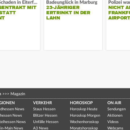
Hoher Schaden in Eiterfeld
Badeunglück in Marburg
GENTRAKT MIT
23-JÄHRIGER
NICHT A
STATT
ERTRINKT IN DER
FRANKF
NT
LAHN
AIRPORT
n
>>>
Magazin
GIONEN
VERKEHR
HOROSKOP
ON AIR
dhessen News
Staus Hessen
Horoskop Heute
Sendungen
hessen News
Blitzer Hessen
Horoskop Morgen
Aktionen
telhessen News
Unfälle Hessen
Wochenhoroskop
Videos
in-Main News
A3 News
Monatshoroskop
Webcams