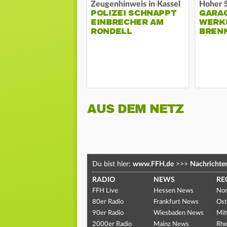
Zeugenhinweis in Kassel
POLIZEI SCHNAPPT
GARA
EINBRECHER AM
WERK
RONDELL
BREN
AUS DEM NETZ
Du bist hier:
www.FFH.de
>>>
Nachrichte
RADIO
NEWS
RE
FFH Live
Hessen News
Nor
80er Radio
Frankfurt News
Ost
90er Radio
Wiesbaden News
Mit
2000er Radio
Mainz News
Rhe