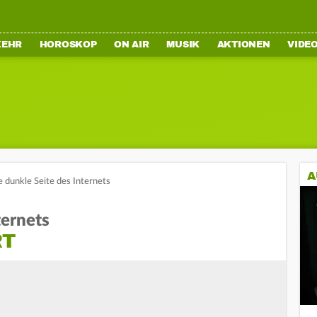
KEHR
HOROSKOP
ON AIR
MUSIK
AKTIONEN
VIDE
A
e dunkle Seite des Internets
ternets
RT