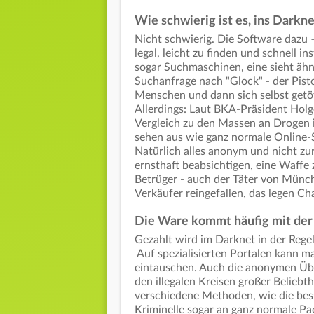
Wie schwierig ist es, ins Dark
Nicht schwierig. Die Software dazu –
legal, leicht zu finden und schnell i
sogar Suchmaschinen, eine sieht ähnl
Suchanfrage nach "Glock" - der Pis
Menschen und dann sich selbst getöt
Allerdings: Laut BKA-Präsident Hol
Vergleich zu den Massen an Drogen i
sehen aus wie ganz normale Online
Natürlich alles anonym und nicht zurü
ernsthaft beabsichtigen, eine Waffe 
Betrüger - auch der Täter von Münch
Verkäufer reingefallen, das legen Ch
Die Ware kommt häufig mit der
Gezahlt wird im Darknet in der Regel
Auf spezialisierten Portalen kann m
eintauschen. Auch die anonymen Übe
den illegalen Kreisen großer Beliebt
verschiedene Methoden, wie die best
Kriminelle sogar an ganz normale Pac