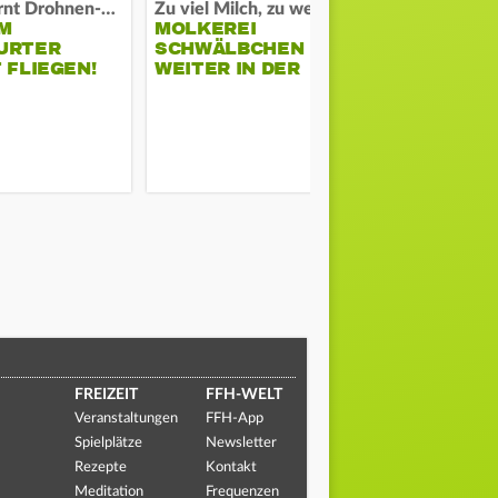
Polizei warnt Drohnen-Besitzer
Zu viel Milch, zu wenig Abnehme
M
MOLKEREI
DARMSTAD
URTER
SCHWÄLBCHEN
ERKÄMPFT
 FLIEGEN!
WEITER IN DER
GEGEN KI
KRISE
FREIZEIT
FFH-WELT
Veranstaltungen
FFH-App
Spielplätze
Newsletter
Rezepte
Kontakt
Meditation
Frequenzen