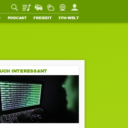
Playlist
Staupilot
Wetter
Webcam
Mein FFH
O
PODCAST
FREIZEIT
FFH-WELT
UCH INTERESSANT