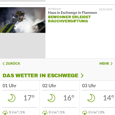
02.02.2024
Haus in Eschwege in Flammen
BEWOHNER ERLEIDET
RAUCHVERGIFTUNG
ZURÜCK
MEHR
DAS WETTER IN ESCHWEGE
01 Uhr
02 Uhr
03 Uhr
17°
16°
14°
0 l/m² | 5%
0 l/m² | 5%
0 l/m² | 0%