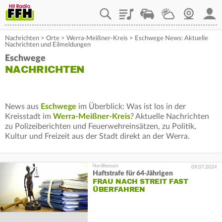
Playlist
Staupilot
Wetter
Webcam
Mein
Nachrichten
>
Orte
>
Werra-Meißner-Kreis
>
Eschwege News: Aktuelle
Nachrichten und Eilmeldungen
Eschwege
NACHRICHTEN
News aus
Eschwege
im Überblick: Was ist los in der
Kreisstadt im
Werra-Meißner-Kreis
? Aktuelle Nachrichten
zu Polizeiberichten und Feuerwehreinsätzen, zu Politik,
Kultur und Freizeit aus der Stadt direkt an der Werra.
09.07.2024
Haftstrafe für 64-Jährigen
FRAU NACH STREIT FAST
ÜBERFAHREN