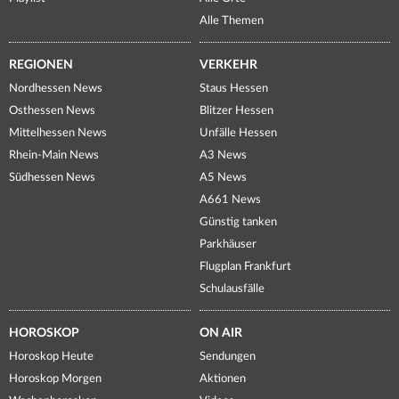
Alle Themen
REGIONEN
VERKEHR
Nordhessen News
Staus Hessen
Osthessen News
Blitzer Hessen
Mittelhessen News
Unfälle Hessen
Rhein-Main News
A3 News
Südhessen News
A5 News
A661 News
Günstig tanken
Parkhäuser
Flugplan Frankfurt
Schulausfälle
HOROSKOP
ON AIR
Horoskop Heute
Sendungen
Horoskop Morgen
Aktionen