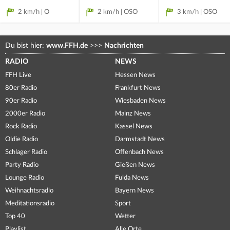
2 km/h | O
2 km/h | OSO
3 km/h | OSO
Du bist hier:
www.FFH.de
>>>
Nachrichten
RADIO
NEWS
FFH Live
Hessen News
80er Radio
Frankfurt News
90er Radio
Wiesbaden News
2000er Radio
Mainz News
Rock Radio
Kassel News
Oldie Radio
Darmstadt News
Schlager Radio
Offenbach News
Party Radio
Gießen News
Lounge Radio
Fulda News
Weihnachtsradio
Bayern News
Meditationsradio
Sport
Top 40
Wetter
Playlist
Alle Orte