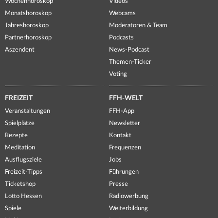
Wochenhoroskop
Videos
Monatshoroskop
Webcams
Jahreshoroskop
Moderatoren & Team
Partnerhoroskop
Podcasts
Aszendent
News-Podcast
Themen-Ticker
Voting
FREIZEIT
FFH-WELT
Veranstaltungen
FFH-App
Spielplätze
Newsletter
Rezepte
Kontakt
Meditation
Frequenzen
Ausflugsziele
Jobs
Freizeit-Tipps
Führungen
Ticketshop
Presse
Lotto Hessen
Radiowerbung
Spiele
Weiterbildung