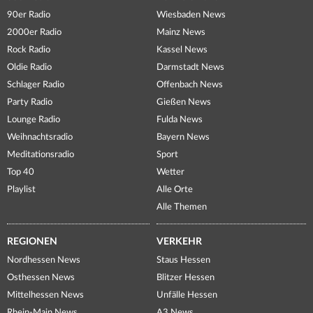
90er Radio
Wiesbaden News
2000er Radio
Mainz News
Rock Radio
Kassel News
Oldie Radio
Darmstadt News
Schlager Radio
Offenbach News
Party Radio
Gießen News
Lounge Radio
Fulda News
Weihnachtsradio
Bayern News
Meditationsradio
Sport
Top 40
Wetter
Playlist
Alle Orte
Alle Themen
REGIONEN
VERKEHR
Nordhessen News
Staus Hessen
Osthessen News
Blitzer Hessen
Mittelhessen News
Unfälle Hessen
Rhein-Main News
A3 News