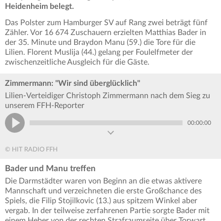
Heidenheim belegt.
Das Polster zum Hamburger SV auf Rang zwei beträgt fünf
Zähler. Vor 16 674 Zuschauern erzielten Matthias Bader in
der 35. Minute und Braydon Manu (59.) die Tore für die
Lilien. Florent Muslija (44.) gelang per Foulelfmeter der
zwischenzeitliche Ausgleich für die Gäste.
Zimmermann: "Wir sind überglücklich"
Lilien-Verteidiger Christoph Zimmermann nach dem Sieg zu
unserem FFH-Reporter
00:00:00
© HIT RADIO FFH
Bader und Manu treffen
Die Darmstädter waren von Beginn an die etwas aktivere
Mannschaft und verzeichneten die erste Großchance des
Spiels, die Filip Stojilkovic (13.) aus spitzem Winkel aber
vergab. In der teilweise zerfahrenen Partie sorgte Bader mit
einem Heber von der rechten Strafraumseite über Torwart