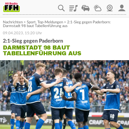
Playlist
Staupilot
Wetter
Webcam
Mein
Nachrichten
>
Sport
,
Top-Meldungen
>
2:1-Sieg gegen Paderborn:
Darmstadt 98 baut Tabellenführung aus
09.04.2023, 15:20 Uhr
2:1-Sieg gegen Paderborn
DARMSTADT 98 BAUT
TABELLENFÜHRUNG AUS