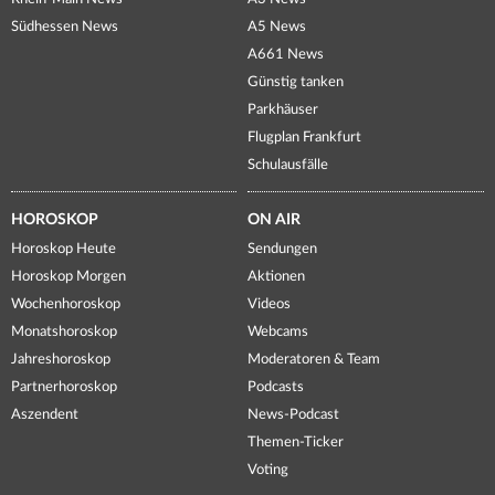
Südhessen News
A5 News
A661 News
Günstig tanken
Parkhäuser
Flugplan Frankfurt
Schulausfälle
HOROSKOP
ON AIR
Horoskop Heute
Sendungen
Horoskop Morgen
Aktionen
Wochenhoroskop
Videos
Monatshoroskop
Webcams
Jahreshoroskop
Moderatoren & Team
Partnerhoroskop
Podcasts
Aszendent
News-Podcast
Themen-Ticker
Voting