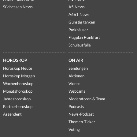
Südhessen News
A5 News
A661 News
Günstig tanken
Parkhäuser
Flugplan Frankfurt
Schulausfälle
HOROSKOP
ON AIR
Horoskop Heute
Sendungen
Horoskop Morgen
Aktionen
Wochenhoroskop
Videos
Monatshoroskop
Webcams
Jahreshoroskop
Moderatoren & Team
Partnerhoroskop
Podcasts
Aszendent
News-Podcast
Themen-Ticker
Voting