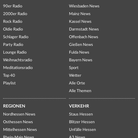
90er Radio
Wiesbaden News
2000er Radio
Mainz News
Rock Radio
Kassel News
Oldie Radio
Darmstadt News
Schlager Radio
Offenbach News
Party Radio
Gießen News
Lounge Radio
Fulda News
Weihnachtsradio
Bayern News
Meditationsradio
Sport
Top 40
Wetter
Playlist
Alle Orte
Alle Themen
REGIONEN
VERKEHR
Nordhessen News
Staus Hessen
Osthessen News
Blitzer Hessen
Mittelhessen News
Unfälle Hessen
Rhein-Main News
A3 News