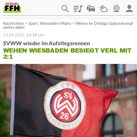
Playlist
Staupilot
Wetter
Webcam
Mein
Nachrichten
>
Sport
,
Wiesbaden/Mainz
>
Wehen im Drittliga-Spitzenkampf
weiter dabei
13.05.2023, 16:38 Uhr
SVWW wieder im Aufstiegsrennen
WEHEN WIESBADEN BESIEGT VERL MIT
2:1