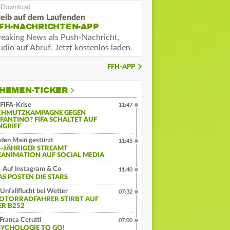
leib auf dem Laufenden
FH-NACHRICHTEN-APP
reaking News als Push-Nachricht,
dio auf Abruf. Jetzt kostenlos laden.
FFH-APP
HEMEN-TICKER
FIFA-Krise
11:47
CHMUTZKAMPAGNE GEGEN
NFANTINO? FIFA SCHALTET AUF
NGRIFF
 den Main gestürzt
11:45
5-JÄHRIGER STREAMT
EANIMATION AUF SOCIAL MEDIA
Auf Instagram & Co
11:40
AS POSTEN DIE STARS
Unfallflucht bei Wetter
07:32
OTORRADFAHRER STIRBT AUF
ER B252
Franca Cerutti
07:00
SYCHOLOGIE TO GO!