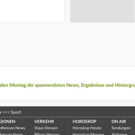
eden Montag die spannendsten News, Ergebnisse und Hintergr
n
>>>
Sport
GIONEN
VERKEHR
HOROSKOP
ON AIR
dhessen News
Staus Hessen
Horoskop Heute
Sendungen
hessen News
Blitzer Hessen
Horoskop Morgen
Aktionen