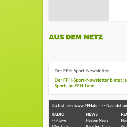
AUS DEM NETZ
Der FFH-Sport-Newsletter
Der FFH-Sport-Newsletter bietet j
Sports im FFH-Land.
Du bist hier:
www.FFH.de
>>>
Nachrichte
RADIO
NEWS
RE
FFH Live
Hessen News
Nor
80er Radio
Frankfurt News
Ost