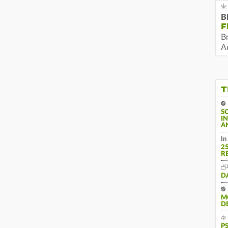
B
F
B
Au
T
S
I
A
In
2
R
D
M
D
P