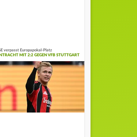
E verpasst Europapokal-Platz
INTRACHT MIT 2:2 GEGEN VFB STUTTGART