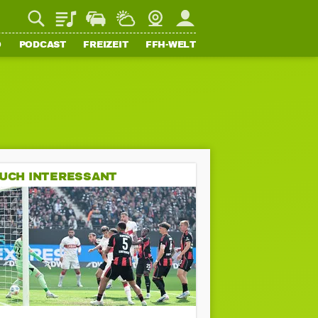
Playlist
Staupilot
Wetter
Webcam
Mein FFH
O
PODCAST
FREIZEIT
FFH-WELT
UCH INTERESSANT