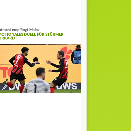
ntracht empfängt Mainz
MOTIONALES DUELL FÜR STÜRMER
URKARDT