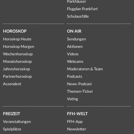
Parkhäuser
Flugplan Frankfurt
Schulausfälle
HOROSKOP
ON AIR
Horoskop Heute
Sendungen
Horoskop Morgen
Aktionen
Wochenhoroskop
Videos
Monatshoroskop
Webcams
Jahreshoroskop
Moderatoren & Team
Partnerhoroskop
Podcasts
Aszendent
News-Podcast
Themen-Ticker
Voting
FREIZEIT
FFH-WELT
Veranstaltungen
FFH-App
Spielplätze
Newsletter