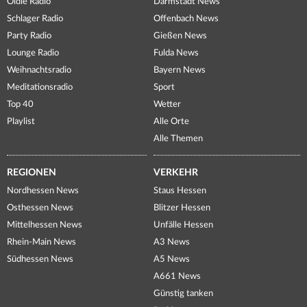
Oldie Radio
Darmstadt News
Schlager Radio
Offenbach News
Party Radio
Gießen News
Lounge Radio
Fulda News
Weihnachtsradio
Bayern News
Meditationsradio
Sport
Top 40
Wetter
Playlist
Alle Orte
Alle Themen
REGIONEN
VERKEHR
Nordhessen News
Staus Hessen
Osthessen News
Blitzer Hessen
Mittelhessen News
Unfälle Hessen
Rhein-Main News
A3 News
Südhessen News
A5 News
A661 News
Günstig tanken