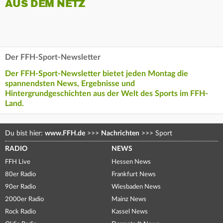
AUS DEM NETZ
Der FFH-Sport-Newsletter
Der FFH-Sport-Newsletter bietet jeden Montag die
spannendsten News, Ergebnisse und
Hintergrundgeschichten aus der Welt des Sports im FFH-
Land.
Du bist hier:
www.FFH.de
>>>
Nachrichten
>>>
Sport
RADIO
NEWS
FFH Live
Hessen News
80er Radio
Frankfurt News
90er Radio
Wiesbaden News
2000er Radio
Mainz News
Rock Radio
Kassel News