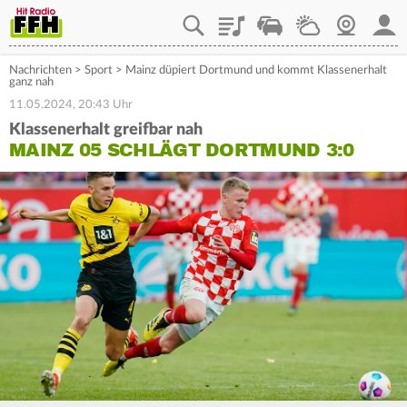
Playlist
Staupilot
Wetter
Webcam
Mein
Nachrichten
>
Sport
>
Mainz düpiert Dortmund und kommt Klassenerhalt
ganz nah
11.05.2024, 20:43 Uhr
Klassenerhalt greifbar nah
MAINZ 05 SCHLÄGT DORTMUND 3:0