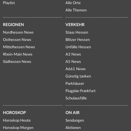
Playlist
Alle Orte
Alle Themen
REGIONEN
VERKEHR
Nordhessen News
Staus Hessen
Osthessen News
Blitzer Hessen
Mittelhessen News
Unfälle Hessen
Rhein-Main News
A3 News
Südhessen News
A5 News
A661 News
Günstig tanken
Parkhäuser
Flugplan Frankfurt
Schulausfälle
HOROSKOP
ON AIR
Horoskop Heute
Sendungen
Horoskop Morgen
Aktionen