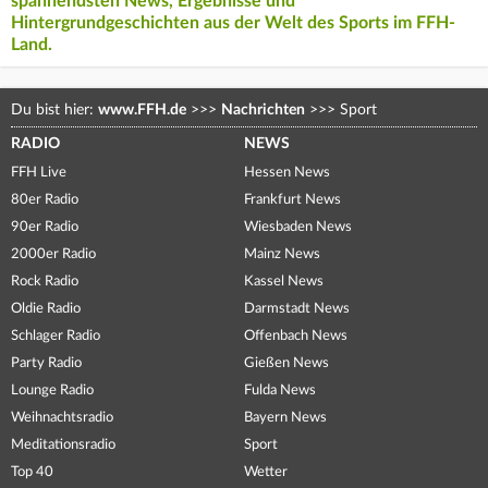
spannendsten News, Ergebnisse und
Hintergrundgeschichten aus der Welt des Sports im FFH-
Land.
Du bist hier:
www.FFH.de
>>>
Nachrichten
>>>
Sport
RADIO
NEWS
FFH Live
Hessen News
80er Radio
Frankfurt News
90er Radio
Wiesbaden News
2000er Radio
Mainz News
Rock Radio
Kassel News
Oldie Radio
Darmstadt News
Schlager Radio
Offenbach News
Party Radio
Gießen News
Lounge Radio
Fulda News
Weihnachtsradio
Bayern News
Meditationsradio
Sport
Top 40
Wetter