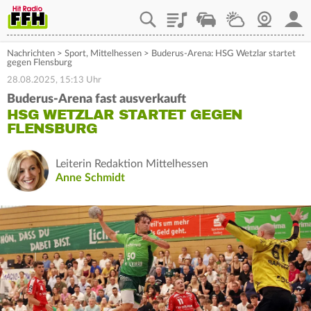
Playlist
Staupilot
Wetter
Webcam
Mein
Nachrichten
>
Sport
,
Mittelhessen
>
Buderus-Arena: HSG Wetzlar startet
gegen Flensburg
28.08.2025, 15:13 Uhr
Buderus-Arena fast ausverkauft
HSG WETZLAR STARTET GEGEN
FLENSBURG
Leiterin Redaktion Mittelhessen
Anne Schmidt