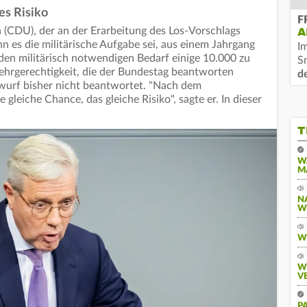
es Risiko
F
 (CDU), der an der Erarbeitung des Los-Vorschlags
A
nn es die militärische Aufgabe sei, aus einem Jahrgang
I
en militärisch notwendigen Bedarf einige 10.000 zu
S
 Wehrgerechtigkeit, die der Bundestag beantworten
d
twurf bisher nicht beantwortet. "Nach dem
 gleiche Chance, das gleiche Risiko", sagte er. In dieser
T
W
M
N
W
W
W
V
P