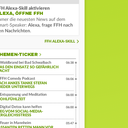
FH Alexa-Skill aktivieren
LEXA, ÖFFNE FFH
mmer die neuesten News auf dem
mart-Speaker:
Alexa, frage FFH nach
en Nachrichten
.
FFH ALEXA-SKILL
HEMEN-TICKER
Waldbrand bei Bad Schwalbach
06:38
AS DEN EINSATZ SO GEFÄHRLICH
ACHT
FFH Comedy Podcast
06:06
ACH ANKES TANKE STEFAN
IEDER UNTERWEGS
Entspannung und Meditation
06:00
OHLFÜHLZEIT
Digital Detox kann helfen
06:00
EG VOM SOCIAL-MEDIA-
ERGLEICHSSTRESS
Feuer in Mannheim
05:47
ASSANTEN RETTEN MANN VOR