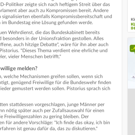
Politiker zeigte sich nach heftigem Streit über das
arlament aber auch zu Kompromissen bereit. Andere
n signalisierten ebenfalls Kompromissbereitschaft und
Kl
en im Bundestag eine Lösung gefunden werde.
K
IH
euen Wehrdienst, die das Bundeskabinett bereits
d besonders in der Unionsfraktion gestoßen. Alles
offene, auch hitzige Debatte", wäre für ihn aber auch
istorius. "Dieses Thema verdient eine ehrliche und
ler, vieler Menschen betrifft."
iwillige melden?
um, welche Mechanismen greifen sollen, wenn sich
tigt, genügend Freiwillige für die Bundeswehr finden
ieder gemustert werden sollen. Pistorius sprach sich
tten stattdessen vorgeschlagen, junge Männer per
n nötig später auch per Zufallsauswahl für einen
e Freiwilligenzahlen zu gering bleiben. Der
en für andere Vorschläge: "Ich finde das okay, ich bin
fahren ist genau dafür da, das zu diskutieren."