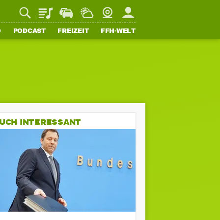
Playlist
Staupilot
Wetter
Webcam
Mein FFH
O
PODCAST
FREIZEIT
FFH-WELT
UCH INTERESSANT