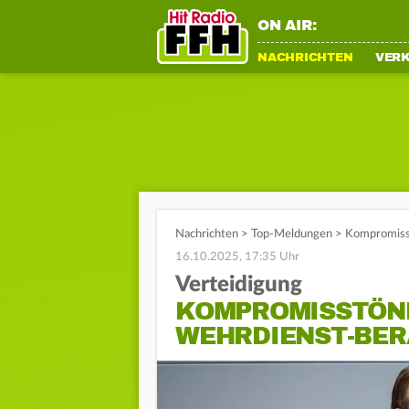
ON AIR:
NACHRICHTEN
VER
Nachrichten
>
Top-Meldungen
>
Kompromisst
16.10.2025, 17:35 Uhr
Verteidigung
KOMPROMISSTÖNE
WEHRDIENST-BER