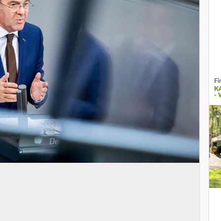
Fi
K
-