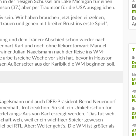
 in der riesigen Schüssel am Lake Michigan für einen
B
nson (37.) aber per Traumtor für die USA ausgeglichen.
F
tiv sein. Wir haben brauchen jetzt jeden einzelnen,
B
trauen und gehen mit breiter Brust ins erste Spiel",
Au
zung und dem Tränen-Abschied schon wieder nach
ennart Karl und noch ohne Rekordtorwart Manuel
T
rainer Julian Nagelsmann nach der Reise ins WM-
 arbeitsreiche Woche vor sich hat, bevor in Houston
D
ssen Außenseiter aus der Karibik die WM beginnen soll.
G
Na
M
B
M
P
n Nagelsmann und auch DFB-Präsident Bernd Neuendorf
menhalt, Trotzreaktion. So soll ein Umkehrschub für
letzungs-Aus von Karl erzeugt werden. "Das tut weh,
G
B
chaft weh, weil er ein wichtiger Spieler gewesen
el bei RTL. Aber: Weiter geht's. Die WM ist größer als
A
B