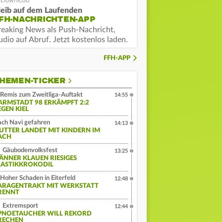
leib auf dem Laufenden
FH-NACHRICHTEN-APP
reaking News als Push-Nachricht,
dio auf Abruf. Jetzt kostenlos laden.
FFH-APP
HEMEN-TICKER
Remis zum Zweitliga-Auftakt
14:55
ARMSTADT 98 ERKÄMPFT 2:2
EGEN KIEL
ch Navi gefahren
14:13
UTTER LANDET MIT KINDERN IM
ACH
Gäubodenvolksfest
13:25
ÄNNER KLAUEN RIESIGES
LASTIKKROKODIL
Hoher Schaden in Eiterfeld
12:48
ARAGENTRAKT MIT WERKSTATT
RENNT
Extremsport
12:44
PNOETAUCHER WILL REKORD
RECHEN