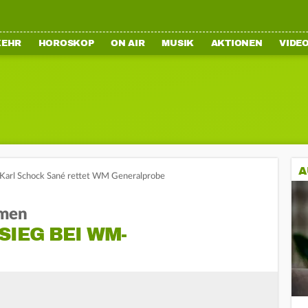
KEHR
HOROSKOP
ON AIR
MUSIK
AKTIONEN
VIDE
A
Karl Schock Sané rettet WM Generalprobe
men
SIEG BEI WM-