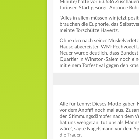
Minute) hatte vor 63.636 Zuschauern
furiosen Start gesorgt. Antonee Robi
"Alles in allem müssen wir jetzt posi
brauchen die Euphorie, das Selbstver
meinte Torschütze Havertz.
Ohne den nach seiner Muskelverlet
Hause abgereisten WM-Pechvogel L
Neuer wurde deutlich, dass Bundest
Quartier in Winston-Salem noch eine
mit einem Torfestival gegen den kra
Alle für Lenny: Dieses Motto gabe
vor dem Anpfiff noch mal aus. Zusam
den Stimmungsdämpfer nach dem Ver
hat uns wehgetan, tut uns als Manns
wäre", sagte Nagelsmann vor dem Spi
die Trauer.