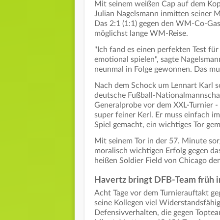
Mit seinem weißen Cap auf dem Kopf
Julian Nagelsmann inmitten seiner M
Das 2:1 (1:1) gegen den WM-Co-Gast
möglichst lange WM-Reise.
"Ich fand es einen perfekten Test f
emotional spielen", sagte Nagelsmann
neunmal in Folge gewonnen. Das mus
Nach dem Schock um Lennart Karl sc
deutsche Fußball-Nationalmannschaft
Generalprobe vor dem XXL-Turnier - 
super feiner Kerl. Er muss einfach i
Spiel gemacht, ein wichtiges Tor gem
Mit seinem Tor in der 57. Minute sor
moralisch wichtigen Erfolg gegen d
heißen Soldier Field von Chicago de
Havertz bringt DFB-Team früh 
Acht Tage vor dem Turnierauftakt 
seine Kollegen viel Widerstandsfähig
Defensivverhalten, die gegen Toptea