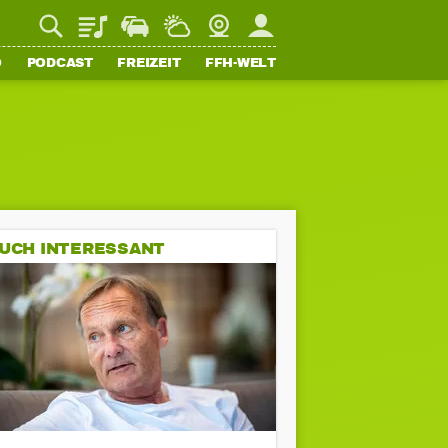
Playlist
Staupilot
Wetter
Webcam
Mein FFH
O
PODCAST
FREIZEIT
FFH-WELT
UCH INTERESSANT