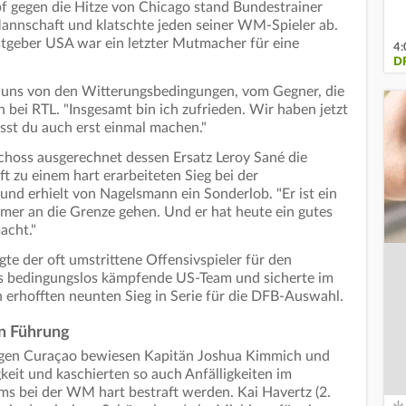
 gegen die Hitze von Chicago stand Bundestrainer
annschaft und klatschte jeden seiner WM-Spieler ab.
geber USA war ein letzter Mutmacher für eine
4:
D
ür uns von den Witterungsbedingungen, vom Gegner, die
 bei RTL. "Insgesamt bin ich zufrieden. Wir haben jetzt
st du auch erst einmal machen."
hoss ausgerechnet dessen Ersatz Leroy Sané die
 zu einem hart erarbeiteten Sieg bei der
und erhielt von Nagelsmann ein Sonderlob. "Er ist ein
mmer an die Grenze gehen. Und er hat heute ein gutes
acht."
gte der oft umstrittene Offensivspieler für den
as bedingungslos kämpfende US-Team und sicherte im
n erhofften neunten Sieg in Serie für die DFB-Auswahl.
in Führung
gegen Curaçao bewiesen Kapitän Joshua Kimmich und
keit und kaschierten so auch Anfälligkeiten im
ms bei der WM hart bestraft werden. Kai Havertz (2.