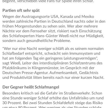
beginnt, verschieben viele Fans für Spiele ihren Schlaf.
Partien oft sehr spät
Wegen der Austragungsorte USA, Kanada und Mexiko
werden zahlreiche Partien in Deutschland nachts oder in den
frühen Morgenstunden zu sehen sein. Wer aber mehrere
Nächte vor dem Fernseher sitzt, riskiert nach Einschätzung
des Schlafexperten Hans-Günter Weeß nicht nur Müdigkeit,
sondern auch gesundheitliche Probleme.
"Wer nur eine Nacht weniger schläft als es seinem normalen
Schlafbedarf entspricht, schwächt sein Immunsystem und
hat am folgenden Tag ein geringeres Leistungsvermögen",
sagt Weeß, Leiter des interdisziplinären Schlafzentrums des
Pfalzklinikums in Klingenmünster, im Gespräch mit der
Deutschen Presse-Agentur. Aufmerksamkeit, Gedächtnis
und Produktivität litten bereits nach nur einer kurzen Nacht.
Der Gegner heißt Schlafmangel
Besonders kritisch sei die Gefahr im Straßenverkehr. Schon
eine Stunde weniger Schlaf erhöhe das Unfallrisiko um rund
30 Prozent. Bei zwei Stunden Schlafdefizit steige das Risiko
um etwa 90 Prozent. Wer weniger als vier Stunden schlafe,