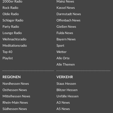
2000er Radio
Mainz News
Rock Radio
Kassel News
Oldie Radio
Darmstadt News
Schlager Radio
Offenbach News
Party Radio
Gießen News
Lounge Radio
Fulda News
Weihnachtsradio
Bayern News
Meditationsradio
Sport
Top 40
Wetter
Playlist
Alle Orte
Alle Themen
REGIONEN
VERKEHR
Nordhessen News
Staus Hessen
Osthessen News
Blitzer Hessen
Mittelhessen News
Unfälle Hessen
Rhein-Main News
A3 News
Südhessen News
A5 News