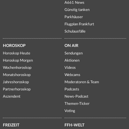
A661 News
Günstig tanken
Parkhäuser
Flugplan Frankfurt
Schulausfälle
HOROSKOP
ON AIR
Horoskop Heute
Sendungen
Horoskop Morgen
Aktionen
Wochenhoroskop
Videos
Monatshoroskop
Webcams
Jahreshoroskop
Moderatoren & Team
Partnerhoroskop
Podcasts
Aszendent
News-Podcast
Themen-Ticker
Voting
FREIZEIT
FFH-WELT