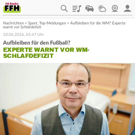
Playlist
Staupilot
Wetter
Webcam
Mein
Nachrichten
>
Sport
,
Top-Meldungen
>
Aufbleiben für die WM? Experte
warnt vor Schlafdefizit
10.06.2026, 05:47 Uhr
Aufbleiben für den Fußball?
EXPERTE WARNT VOR WM-
SCHLAFDEFIZIT