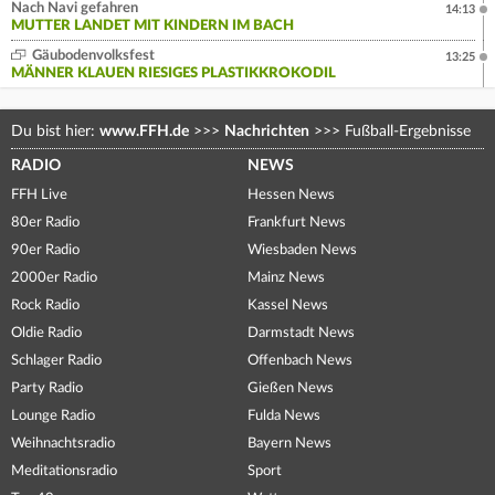
Nach Navi gefahren
14:13
MUTTER LANDET MIT KINDERN IM BACH
Gäubodenvolksfest
13:25
MÄNNER KLAUEN RIESIGES PLASTIKKROKODIL
Du bist hier:
www.FFH.de
>>>
Nachrichten
>>>
Fußball-Ergebnisse
RADIO
NEWS
FFH Live
Hessen News
80er Radio
Frankfurt News
90er Radio
Wiesbaden News
2000er Radio
Mainz News
Rock Radio
Kassel News
Oldie Radio
Darmstadt News
Schlager Radio
Offenbach News
Party Radio
Gießen News
Lounge Radio
Fulda News
Weihnachtsradio
Bayern News
Meditationsradio
Sport