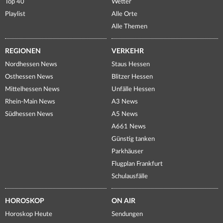
Top 40
Wetter
Playlist
Alle Orte
Alle Themen
REGIONEN
VERKEHR
Nordhessen News
Staus Hessen
Osthessen News
Blitzer Hessen
Mittelhessen News
Unfälle Hessen
Rhein-Main News
A3 News
Südhessen News
A5 News
A661 News
Günstig tanken
Parkhäuser
Flugplan Frankfurt
Schulausfälle
HOROSKOP
ON AIR
Horoskop Heute
Sendungen