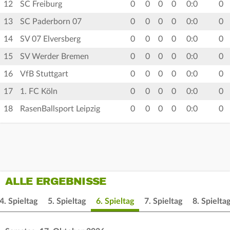
12
SC Freiburg
0
0
0
0
0:0
0
13
SC Paderborn 07
0
0
0
0
0:0
0
14
SV 07 Elversberg
0
0
0
0
0:0
0
15
SV Werder Bremen
0
0
0
0
0:0
0
16
VfB Stuttgart
0
0
0
0
0:0
0
17
1. FC Köln
0
0
0
0
0:0
0
18
RasenBallsport Leipzig
0
0
0
0
0:0
0
ALLE ERGEBNISSE
4. Spieltag
5. Spieltag
6. Spieltag
7. Spieltag
8. Spielta