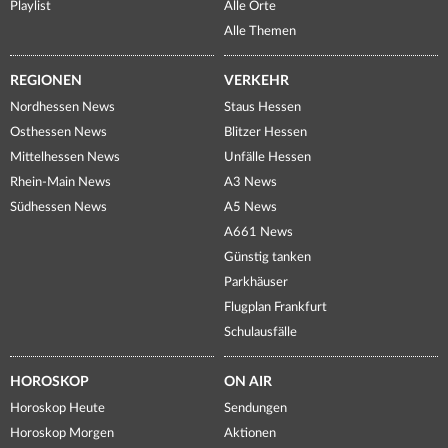
Playlist
Alle Orte
Alle Themen
REGIONEN
VERKEHR
Nordhessen News
Staus Hessen
Osthessen News
Blitzer Hessen
Mittelhessen News
Unfälle Hessen
Rhein-Main News
A3 News
Südhessen News
A5 News
A661 News
Günstig tanken
Parkhäuser
Flugplan Frankfurt
Schulausfälle
HOROSKOP
ON AIR
Horoskop Heute
Sendungen
Horoskop Morgen
Aktionen