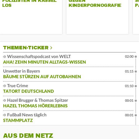
POLIZISTEN IN KASSEL
GEGEN
S
LOS
KINDERPORNOGRAFIE
P
THEMEN-TICKER
Wissenschaftspodcast von WELT
02:00
AHA! ZEHN MINUTEN ALLTAGS-WISSEN
Unwetter in Bayern
01:15
BÄUME STÜRZEN AUF AUTOBAHNEN
True Crime
01:10
TATORT DEUTSCHLAND
Hazel Brugger & Thomas Spitzer
00:01
HAZEL THOMAS HÖRERLEBNIS
Fußball News täglich
00:01
STAMMPLATZ
AUS DEM NETZ