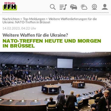
Playlist
Staupilot
Wetter
Webcam
Mein
Nachrichten
>
Top-Meldungen
>
Weitere Waffenlieferungen für die
Ukraine: NATO-Treffen in Brüssel
14.02.2023, 04:22 Uhr
Weitere Waffen für die Ukraine?
NATO-TREFFEN HEUTE UND MORGEN
IN BRÜSSEL