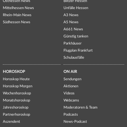
Osthessen News
Blitzer Hessen
Mittelhessen News
Unfälle Hessen
Rhein-Main News
A3 News
Südhessen News
A5 News
A661 News
Günstig tanken
Parkhäuser
Flugplan Frankfurt
Schulausfälle
HOROSKOP
ON AIR
Horoskop Heute
Sendungen
Horoskop Morgen
Aktionen
Wochenhoroskop
Videos
Monatshoroskop
Webcams
Jahreshoroskop
Moderatoren & Team
Partnerhoroskop
Podcasts
Aszendent
News-Podcast