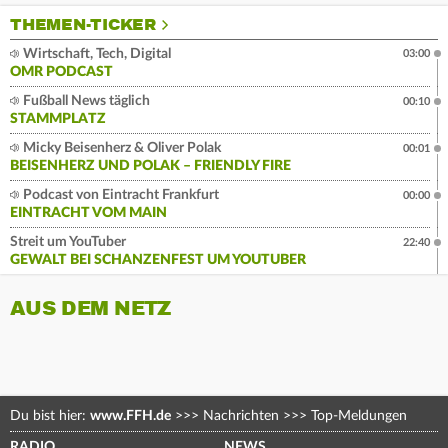
THEMEN-TICKER
Wirtschaft, Tech, Digital
03:00
OMR PODCAST
Fußball News täglich
00:10
STAMMPLATZ
Micky Beisenherz & Oliver Polak
00:01
BEISENHERZ UND POLAK – FRIENDLY FIRE
Podcast von Eintracht Frankfurt
00:00
EINTRACHT VOM MAIN
Streit um YouTuber
22:40
GEWALT BEI SCHANZENFEST UM YOUTUBER
AUS DEM NETZ
Du bist hier:
www.FFH.de
>>>
Nachrichten
>>>
Top-Meldungen
RADIO
NEWS