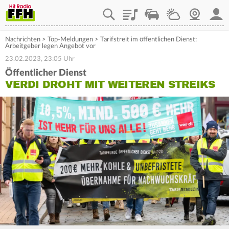
Playlist
Staupilot
Wetter
Webcam
Mein
Nachrichten
>
Top-Meldungen
>
Tarifstreit im öffentlichen Dienst:
Arbeitgeber legen Angebot vor
23.02.2023, 23:05 Uhr
Öffentlicher Dienst
VERDI DROHT MIT WEITEREN STREIKS