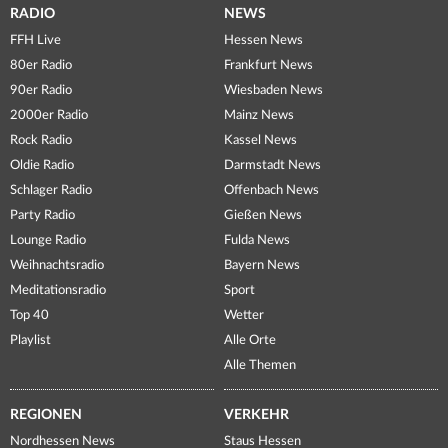
RADIO
NEWS
FFH Live
Hessen News
80er Radio
Frankfurt News
90er Radio
Wiesbaden News
2000er Radio
Mainz News
Rock Radio
Kassel News
Oldie Radio
Darmstadt News
Schlager Radio
Offenbach News
Party Radio
Gießen News
Lounge Radio
Fulda News
Weihnachtsradio
Bayern News
Meditationsradio
Sport
Top 40
Wetter
Playlist
Alle Orte
Alle Themen
REGIONEN
VERKEHR
Nordhessen News
Staus Hessen