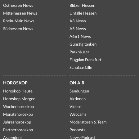
Osthessen News
Blitzer Hessen
Mittelhessen News
Unfälle Hessen
Rhein-Main News
A3 News
Südhessen News
A5 News
A661 News
Günstig tanken
Parkhäuser
Flugplan Frankfurt
Schulausfälle
HOROSKOP
ON AIR
Horoskop Heute
Sendungen
Horoskop Morgen
Aktionen
Wochenhoroskop
Videos
Monatshoroskop
Webcams
Jahreshoroskop
Moderatoren & Team
Partnerhoroskop
Podcasts
Aszendent
News-Podcast