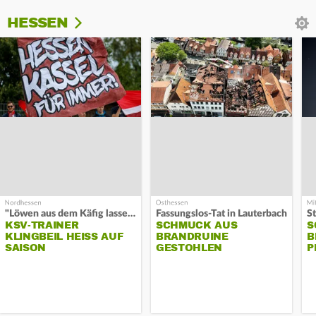
HESSEN
"Löwen aus dem Käfig lassen"
Fassungslos-Tat in Lauterbach
KSV-TRAINER
SCHMUCK AUS
S
KLINGBEIL HEISS AUF S
BRANDRUINE
B
AISON
GESTOHLEN
P