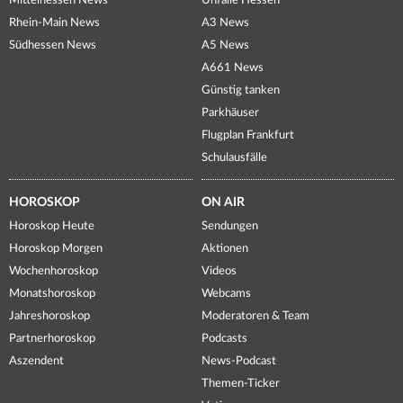
Mittelhessen News
Unfälle Hessen
Rhein-Main News
A3 News
Südhessen News
A5 News
A661 News
Günstig tanken
Parkhäuser
Flugplan Frankfurt
Schulausfälle
HOROSKOP
ON AIR
Horoskop Heute
Sendungen
Horoskop Morgen
Aktionen
Wochenhoroskop
Videos
Monatshoroskop
Webcams
Jahreshoroskop
Moderatoren & Team
Partnerhoroskop
Podcasts
Aszendent
News-Podcast
Themen-Ticker