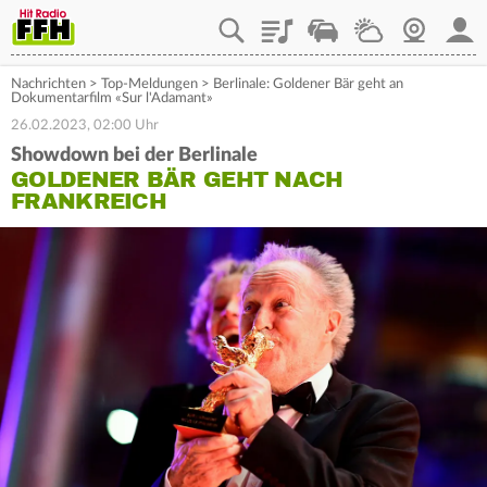
Playlist
Staupilot
Wetter
Webcam
Mein
Nachrichten
>
Top-Meldungen
>
Berlinale: Goldener Bär geht an
Dokumentarfilm «Sur l'Adamant»
26.02.2023, 02:00 Uhr
Showdown bei der Berlinale
GOLDENER BÄR GEHT NACH
FRANKREICH