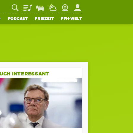
Playlist
Staupilot
Wetter
Webcam
Mein FFH
O
PODCAST
FREIZEIT
FFH-WELT
UCH INTERESSANT