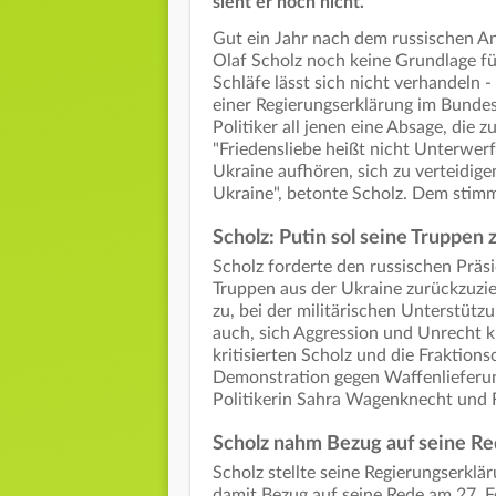
sieht er noch nicht.
Gut ein Jahr nach dem russischen An
Olaf Scholz noch keine Grundlage fü
Schläfe lässt sich nicht verhandeln 
einer Regierungserklärung im Bundes
Politiker all jenen eine Absage, die 
"Friedensliebe heißt nicht Unterwe
Ukraine aufhören, sich zu verteidig
Ukraine", betonte Scholz. Dem stim
Scholz: Putin sol seine Truppen
Scholz forderte den russischen Präsi
Truppen aus der Ukraine zurückzuzie
zu, bei der militärischen Unterstütz
auch, sich Aggression und Unrecht k
kritisierten Scholz und die Fraktio
Demonstration gegen Waffenlieferun
Politikerin Sahra Wagenknecht und F
Scholz nahm Bezug auf seine Re
Scholz stellte seine Regierungserkl
damit Bezug auf seine Rede am 27. F