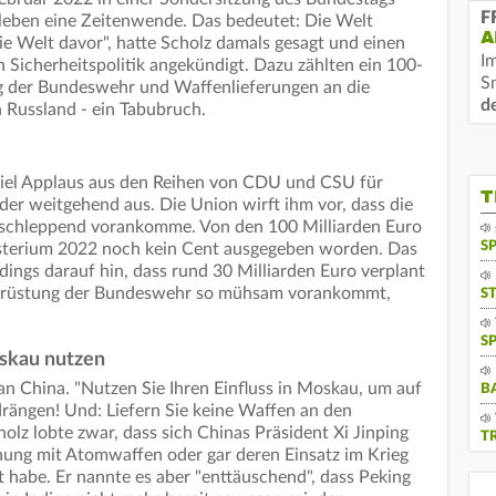
F
rleben eine Zeitenwende. Das bedeutet: Die Welt
A
ie Welt davor", hatte Scholz damals gesagt und einen
I
Sicherheitspolitik angekündigt. Dazu zählten ein 100-
S
g der Bundeswehr und Waffenlieferungen an die
d
Russland - ein Tabubruch.
iel Applaus aus den Reihen von CDU und CSU für
T
der weitgehend aus. Die Union wirft ihm vor, dass die
r schleppend vorankomme. Von den 100 Milliarden Euro
S
isterium 2022 noch kein Cent ausgegeben worden. Das
dings darauf hin, dass rund 30 Milliarden Euro verplant
Aufrüstung der Bundeswehr so mühsam vorankommt,
S
S
oskau nutzen
an China. "Nutzen Sie Ihren Einfluss in Moskau, um auf
B
rängen! Und: Liefern Sie keine Waffen an den
holz lobte zwar, dass sich Chinas Präsident Xi Jinping
T
hung mit Atomwaffen oder gar deren Einsatz im Krieg
t habe. Er nannte es aber "enttäuschend", dass Peking