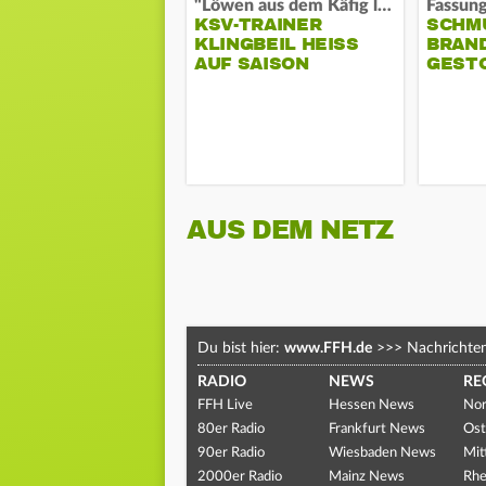
"Löwen aus dem Käfig lassen"
KSV-TRAINER
SCHM
KLINGBEIL HEISS A
BRAN
UF SAISON
GEST
AUS DEM NETZ
Du bist hier:
www.FFH.de
>>>
Nachrichte
RADIO
NEWS
RE
FFH Live
Hessen News
Nor
80er Radio
Frankfurt News
Ost
90er Radio
Wiesbaden News
Mit
2000er Radio
Mainz News
Rhe