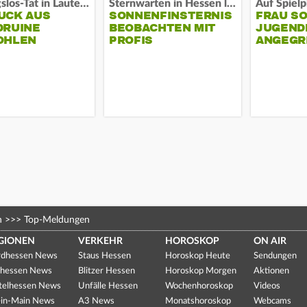
Fassungslos-Tat in Lauterbach
Sternwarten in Hessen laden ein
UCK AUS
SONNENFINSTERNIS
FRAU S
DRUINE
BEOBACHTEN MIT
JUGEND
OHLEN
PROFIS
ANGEGR
HABEN
n
>>>
Top-Meldungen
GIONEN
VERKEHR
HOROSKOP
ON AIR
dhessen News
Staus Hessen
Horoskop Heute
Sendungen
hessen News
Blitzer Hessen
Horoskop Morgen
Aktionen
telhessen News
Unfälle Hessen
Wochenhoroskop
Videos
in-Main News
A3 News
Monatshoroskop
Webcams