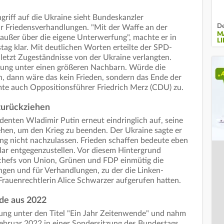
griff auf die Ukraine sieht Bundeskanzler
De
r Friedensverhandlungen. "Mit der Waffe an der
M
- außer über die eigene Unterwerfung", machte er in
L
tag klar. Mit deutlichen Worten erteilte der SPD-
zuletzt Zugeständnisse von der Ukraine verlangten.
rfung unter einen größeren Nachbarn. Würde die
en, dann wäre das kein Frieden, sondern das Ende der
mte auch Oppositionsführer Friedrich Merz (CDU) zu.
 zurückziehen
denten Wladimir Putin erneut eindringlich auf, seine
hen, um den Krieg zu beenden. Der Ukraine sagte er
ung nicht nachzulassen. Frieden schaffen bedeute eben
lar entgegenzustellen. Vor diesem Hintergrund
nschefs von Union, Grünen und FDP einmütig die
gen und für Verhandlungen, zu der die Linken-
rauenrechtlerin Alice Schwarzer aufgerufen hatten.
de aus 2022
ärung unter den Titel "Ein Jahr Zeitenwende" und nahm
ebruar 2022 in einer Sondersitzung des Bundestags