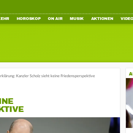
KEHR
HOROSKOP
ON AIR
MUSIK
AKTIONEN
VIDE
A
klärung: Kanzler Scholz sieht keine Friedensperspektive
INE
KTIVE