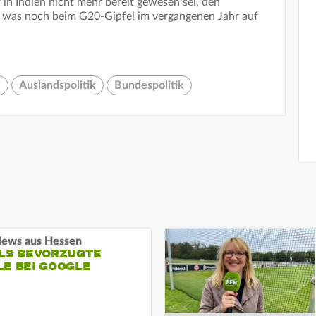
in Indien nicht mehr bereit gewesen sei, den
n - was noch beim G20-Gipfel im vergangenen Jahr auf
e
Auslandspolitik
Bundespolitik
ews aus Hessen
ALS BEVORZUGTE
LE BEI GOOGLE