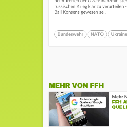
beim Treffen der G20-Finanzminister 
russischen Krieg klar zu verurteile
Bali Konsens gewesen sei.
Bundeswehr
NATO
Ukrain
MEHR VON FFH
Mehr N
FFH 
QUEL