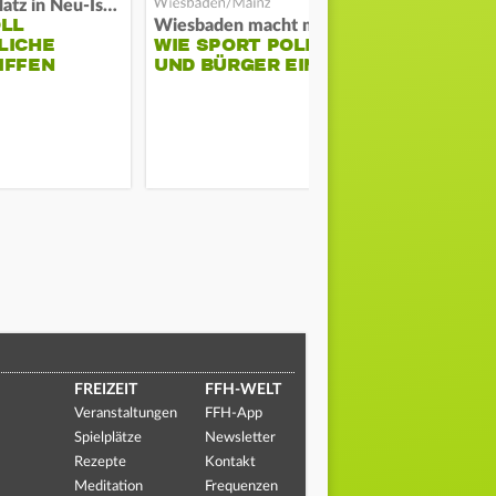
Auf Spielplatz in Neu-Isenburg
OLL
COACH KO
Wiesbaden macht mobil
LICHE
WIE SPORT POLIZEI
WILL ERS
IFFEN
UND BÜRGER EINT
STABILITÄ
FREIZEIT
FFH-WELT
Veranstaltungen
FFH-App
Spielplätze
Newsletter
Rezepte
Kontakt
Meditation
Frequenzen