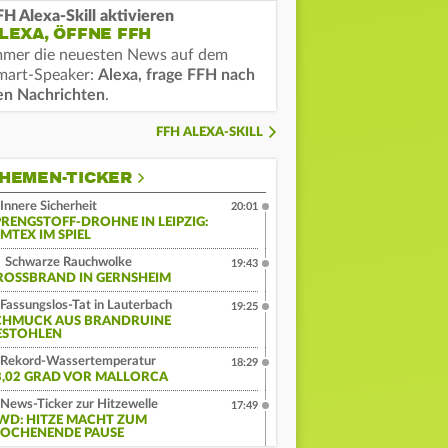
FH Alexa-Skill aktivieren
LEXA, ÖFFNE FFH
mmer die neuesten News auf dem
mart-Speaker:
Alexa, frage FFH nach
en Nachrichten
.
FFH ALEXA-SKILL
HEMEN-TICKER
Innere Sicherheit
20:01
PRENGSTOFF-DROHNE IN LEIPZIG:
MTEX IM SPIEL
Schwarze Rauchwolke
19:43
ROSSBRAND IN GERNSHEIM
Fassungslos-Tat in Lauterbach
19:25
CHMUCK AUS BRANDRUINE
ESTOHLEN
Rekord-Wassertemperatur
18:29
3,02 GRAD VOR MALLORCA
News-Ticker zur Hitzewelle
17:49
WD: HITZE MACHT ZUM
OCHENENDE PAUSE