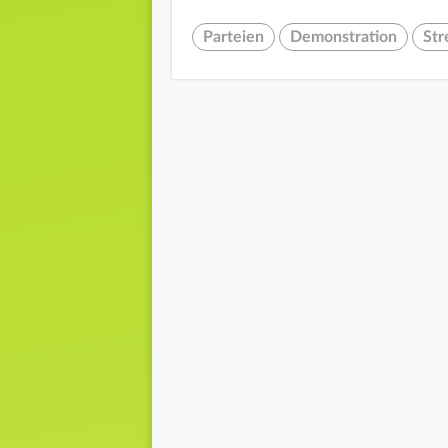
Parteien
Demonstration
Str