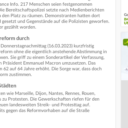
rance Info. 217 Menschen seien festgenommen
Die Bereitschaftspolizei setzte nach Medienberichten
Ge
 den Platz zu räumen. Demonstranten hatten dort
I
 gesetzt und Gegenstände auf die Polizisten geworfen.
U
er gezählt worden.
reform durch
 Donnerstagnachmittag (16.03.2023) kurzfristig
nreform ohne die eigentlich anstehende Abstimmung in
n. Sie griff zu einem Sonderartikel der Verfassung,
on Präsident Emmanuel Macron umzusetzen. Das
on 62 auf 64 Jahre erhöht. Die Sorge war, dass doch
form zustimmen.
 Städten
en wie Marseille, Dijon, Nantes, Rennes, Rouen,
 zu Protesten. Die Gewerkschaften riefen für den
n landesweiten Streik- und Protesttag auf.
ts gegen das Reformvorhaben auf die Straße