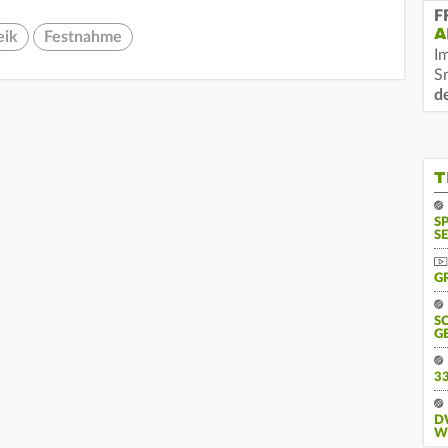
F
A
eik
Festnahme
I
S
d
T
S
SE
G
S
G
3
D
W