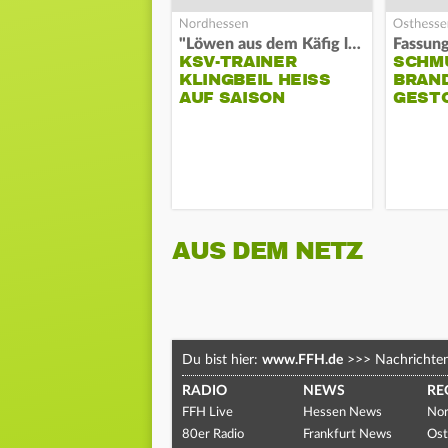
"Löwen aus dem Käfig lassen"
KSV-TRAINER
SCHM
KLINGBEIL HEISS A
BRAN
UF SAISON
GEST
AUS DEM NETZ
Du bist hier:
www.FFH.de
>>>
Nachrichte
RADIO
NEWS
RE
FFH Live
Hessen News
Nor
80er Radio
Frankfurt News
Ost