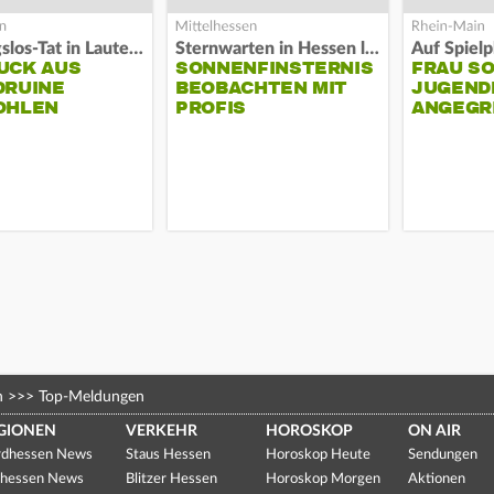
Fassungslos-Tat in Lauterbach
Sternwarten in Hessen laden ein
UCK AUS
SONNENFINSTERNIS
FRAU S
DRUINE
BEOBACHTEN MIT
JUGEND
OHLEN
PROFIS
ANGEGR
HABEN
n
>>>
Top-Meldungen
GIONEN
VERKEHR
HOROSKOP
ON AIR
dhessen News
Staus Hessen
Horoskop Heute
Sendungen
hessen News
Blitzer Hessen
Horoskop Morgen
Aktionen