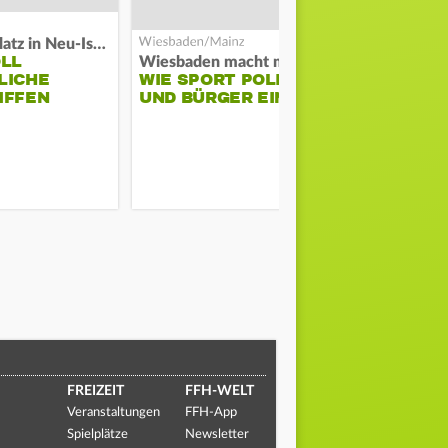
Auf Spielplatz in Neu-Isenburg
OLL
Wiesbaden macht mobil
Schwarze Ra
LICHE
WIE SPORT POLIZEI
GROSSBRAND
IFFEN
UND BÜRGER EINT
ERNSHEIM
FREIZEIT
FFH-WELT
Veranstaltungen
FFH-App
Spielplätze
Newsletter