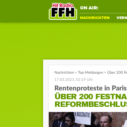
ON AIR:
NACHRICHTEN
VER
Nachrichten
>
Top-Meldungen
>
Über 200 Fe
17.03.2023, 02:19 Uhr
Rentenproteste in Paris
ÜBER 200 FESTN
REFORMBESCHLU