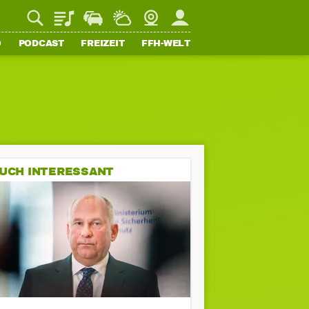
Playlist
Staupilot
Wetter
Webcam
Mein FFH
O
PODCAST
FREIZEIT
FFH-WELT
UCH INTERESSANT