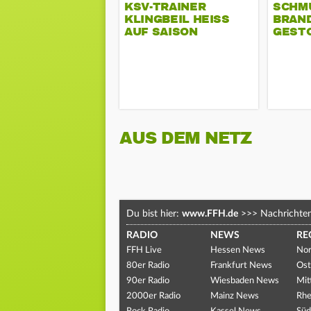
KSV-TRAINER
SCHM
KLINGBEIL HEISS A
BRAN
UF SAISON
GEST
AUS DEM NETZ
Du bist hier:
www.FFH.de
>>>
Nachrichte
RADIO
NEWS
RE
FFH Live
Hessen News
Nor
80er Radio
Frankfurt News
Ost
90er Radio
Wiesbaden News
Mit
2000er Radio
Mainz News
Rhe