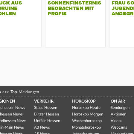
UCK AUS
SONNENFINSTERNIS
FRAU S
DRUINE
BEOBACHTEN MIT
JUGEND
OHLEN
PROFIS
ANGEGR
HABEN
n
>>>
Top-Meldungen
GIONEN
VERKEHR
HOROSKOP
ON AIR
dhessen News
Staus Hessen
Horoskop Heute
Sendungen
hessen News
Blitzer Hessen
Horoskop Morgen
Aktionen
telhessen News
Unfälle Hessen
Wochenhoroskop
Videos
in-Main News
A3 News
Monatshoroskop
Webcams