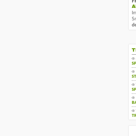
F
A
I
S
d
T
S
S
S
B
T