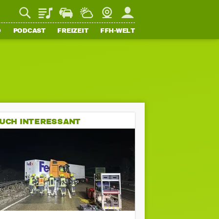
Playlist
Staupilot
Wetter
Webcam
Mein FFH
O
PODCAST
FREIZEIT
FFH-WELT
UCH INTERESSANT