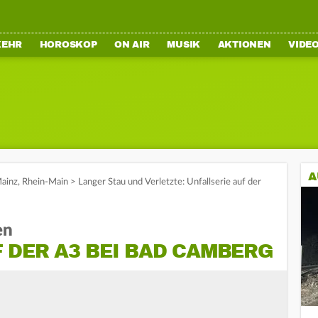
KEHR
HOROSKOP
ON AIR
MUSIK
AKTIONEN
VIDE
A
ainz
,
Rhein-Main
>
Langer Stau und Verletzte: Unfallserie auf der
en
 DER A3 BEI BAD CAMBERG