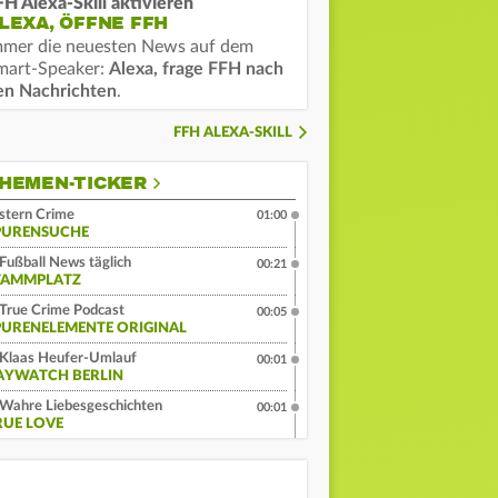
FH Alexa-Skill aktivieren
LEXA, ÖFFNE FFH
mmer die neuesten News auf dem
mart-Speaker:
Alexa, frage FFH nach
en Nachrichten
.
FFH ALEXA-SKILL
HEMEN-TICKER
stern Crime
01:00
PURENSUCHE
Fußball News täglich
00:21
TAMMPLATZ
True Crime Podcast
00:05
PURENELEMENTE ORIGINAL
Klaas Heufer-Umlauf
00:01
AYWATCH BERLIN
Wahre Liebesgeschichten
00:01
RUE LOVE