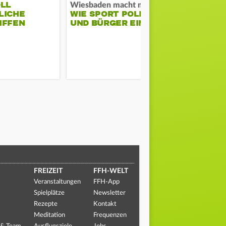
OLL
COACH KO
Wiesbaden macht mobil
LICHE
WIE SPORT POLIZEI
WILL ERS
IFFEN
UND BÜRGER EINT
STABILITÄ
FREIZEIT
FFH-WELT
Veranstaltungen
FFH-App
Spielplätze
Newsletter
Rezepte
Kontakt
Meditation
Frequenzen