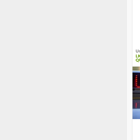
Un
L
Q