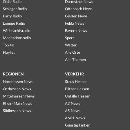
Oldie Radio
Darmstadt News
Schlager Radio
Offenbach News
Party Radio
Gießen News
Lounge Radio
Fulda News
Weihnachtsradio
Bayern News
Meditationsradio
Sport
Top 40
Wetter
Playlist
Alle Orte
Alle Themen
REGIONEN
VERKEHR
Nordhessen News
Staus Hessen
Osthessen News
Blitzer Hessen
Mittelhessen News
Unfälle Hessen
Rhein-Main News
A3 News
Südhessen News
A5 News
A661 News
Günstig tanken