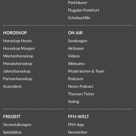
Parkhäuser
Flugplan Frankfurt
Schulausfälle
HOROSKOP
ON AIR
Horoskop Heute
Sendungen
Horoskop Morgen
Aktionen
Wochenhoroskop
Videos
Monatshoroskop
Webcams
Jahreshoroskop
Moderatoren & Team
Partnerhoroskop
Podcasts
Aszendent
News-Podcast
Themen-Ticker
Voting
FREIZEIT
FFH-WELT
Veranstaltungen
FFH-App
Spielplätze
Newsletter