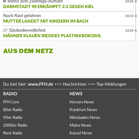
Remis zum Zweitliga-Auftakt
14:55
DARMSTADT 98 ERKÄMPFT 2:2 GEGEN KIEL
Nach Navi gefahren
14:13
MUTTER LANDET MIT KINDERN IM BACH
Gäubodenvolksfest
13:25
MÄNNER KLAUEN RIESIGES PLASTIKKROKODIL
AUS DEM NETZ
Du bist hier:
www.FFH.de
>>>
Nachrichten
>>>
Top-Meldungen
RADIO
NEWS
FFH Live
Hessen News
80er Radio
Frankfurt News
90er Radio
Wiesbaden News
2000er Radio
Mainz News
Rock Radio
Kassel News