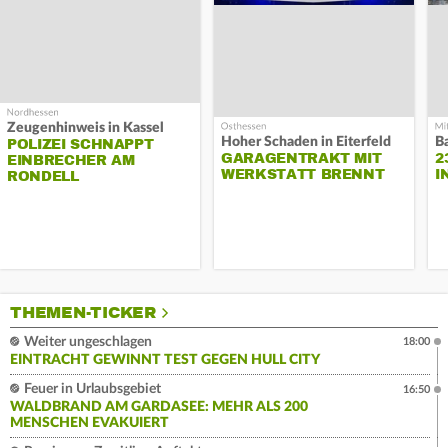
Zeugenhinweis in Kassel
Hoher Schaden in Eiterfeld
B
POLIZEI SCHNAPPT
GARAGENTRAKT MIT
2
EINBRECHER AM
WERKSTATT BRENNT
I
RONDELL
THEMEN-TICKER
Weiter ungeschlagen
18:00
EINTRACHT GEWINNT TEST GEGEN HULL CITY
Feuer in Urlaubsgebiet
16:50
WALDBRAND AM GARDASEE: MEHR ALS 200
MENSCHEN EVAKUIERT