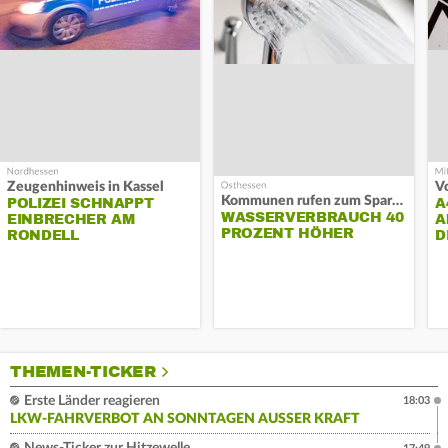
Zeugenhinweis in Kassel
Kommunen rufen zum Sparen auf
POLIZEI SCHNAPPT
A
WASSERVERBRAUCH 40
EINBRECHER AM
A
PROZENT HÖHER
RONDELL
D
THEMEN-TICKER
Erste Länder reagieren
18:03
LKW-FAHRVERBOT AN SONNTAGEN AUSSER KRAFT