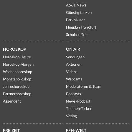
A661 News
Günstig tanken
Parkhäuser
Flugplan Frankfurt
Schulausfälle
HOROSKOP
ON AIR
Horoskop Heute
Sendungen
Horoskop Morgen
Aktionen
Wochenhoroskop
Videos
Monatshoroskop
Webcams
Jahreshoroskop
Moderatoren & Team
Partnerhoroskop
Podcasts
Aszendent
News-Podcast
Themen-Ticker
Voting
FREIZEIT
FFH-WELT