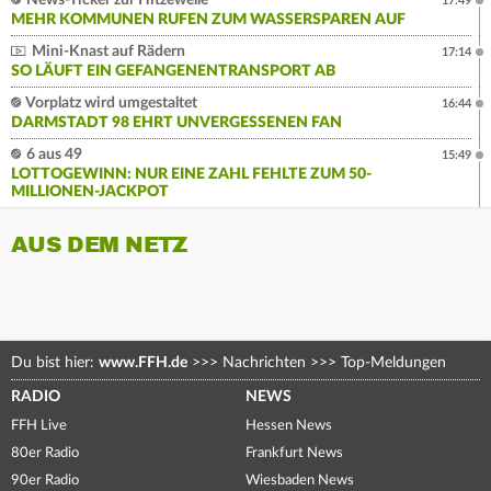
News-Ticker zur Hitzewelle
17:49
MEHR KOMMUNEN RUFEN ZUM WASSERSPAREN AUF
Mini-Knast auf Rädern
17:14
SO LÄUFT EIN GEFANGENENTRANSPORT AB
Vorplatz wird umgestaltet
16:44
DARMSTADT 98 EHRT UNVERGESSENEN FAN
6 aus 49
15:49
LOTTOGEWINN: NUR EINE ZAHL FEHLTE ZUM 50-
MILLIONEN-JACKPOT
AUS DEM NETZ
Du bist hier:
www.FFH.de
>>>
Nachrichten
>>>
Top-Meldungen
RADIO
NEWS
FFH Live
Hessen News
80er Radio
Frankfurt News
90er Radio
Wiesbaden News