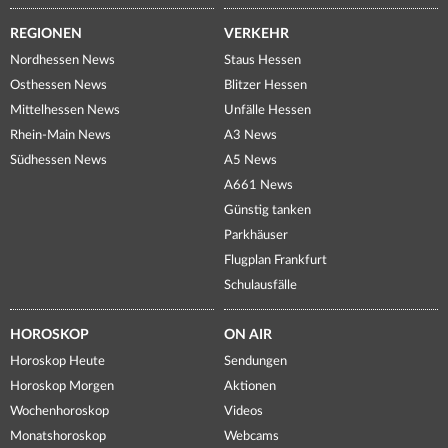
REGIONEN
VERKEHR
Nordhessen News
Staus Hessen
Osthessen News
Blitzer Hessen
Mittelhessen News
Unfälle Hessen
Rhein-Main News
A3 News
Südhessen News
A5 News
A661 News
Günstig tanken
Parkhäuser
Flugplan Frankfurt
Schulausfälle
HOROSKOP
ON AIR
Horoskop Heute
Sendungen
Horoskop Morgen
Aktionen
Wochenhoroskop
Videos
Monatshoroskop
Webcams