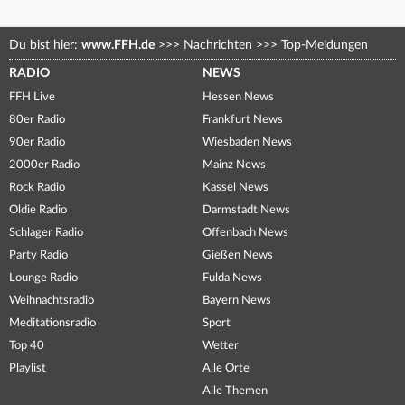
Du bist hier:
www.FFH.de
>>>
Nachrichten
>>>
Top-Meldungen
RADIO
NEWS
FFH Live
Hessen News
80er Radio
Frankfurt News
90er Radio
Wiesbaden News
2000er Radio
Mainz News
Rock Radio
Kassel News
Oldie Radio
Darmstadt News
Schlager Radio
Offenbach News
Party Radio
Gießen News
Lounge Radio
Fulda News
Weihnachtsradio
Bayern News
Meditationsradio
Sport
Top 40
Wetter
Playlist
Alle Orte
Alle Themen