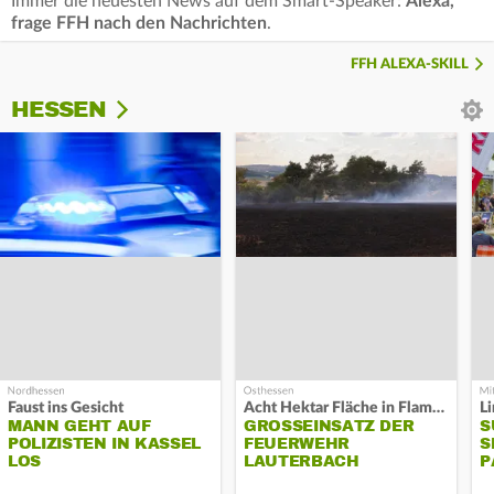
Immer die neuesten News auf dem Smart-Speaker:
Alexa,
frage FFH nach den Nachrichten
.
FFH ALEXA-SKILL
HESSEN
Faust ins Gesicht
Acht Hektar Fläche in Flammen
MANN GEHT AUF
GROSSEINSATZ DER F
S
POLIZISTEN IN KASSEL
EUERWEHR L
S
LOS
AUTERBACH
P