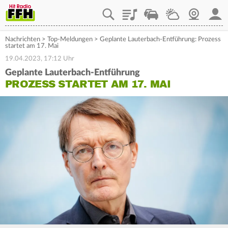
Playlist
Staupilot
Wetter
Webcam
Mein
Nachrichten
>
Top-Meldungen
>
Geplante Lauterbach-Entführung: Prozess
startet am 17. Mai
19.04.2023, 17:12 Uhr
Geplante Lauterbach-Entführung
PROZESS STARTET AM 17. MAI