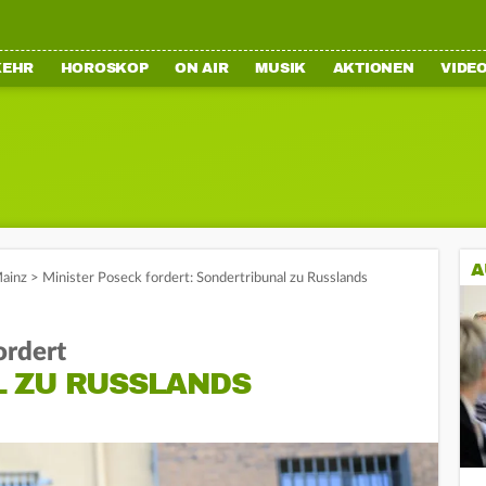
KEHR
HOROSKOP
ON AIR
MUSIK
AKTIONEN
VIDE
A
ainz
>
Minister Poseck fordert: Sondertribunal zu Russlands
ordert
 ZU RUSSLANDS