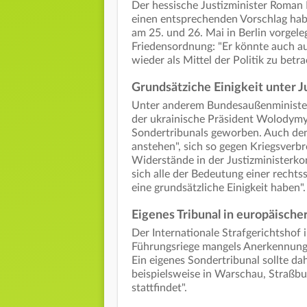
Der hessische Justizminister Roman
einen entsprechenden Vorschlag habe
am 25. und 26. Mai in Berlin vorgele
Friedensordnung: "Er könnte auch au
wieder als Mittel der Politik zu betra
Grundsätziche Einigkeit unter J
Unter anderem Bundesaußenminister
der ukrainische Präsident Wolodymyr 
Sondertribunals geworben. Auch den
anstehen", sich so gegen Kriegsverbr
Widerstände in der Justizministerkon
sich alle der Bedeutung einer recht
eine grundsätzliche Einigkeit haben".
Eigenes Tribunal in europäische
Der Internationale Strafgerichtsho
Führungsriege mangels Anerkennung 
Ein eigenes Sondertribunal sollte da
beispielsweise in Warschau, Straßbur
stattfindet".