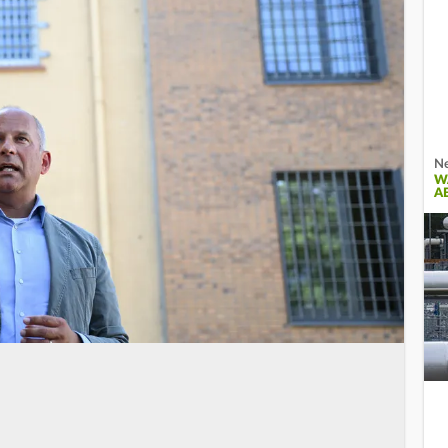
Ne
W
A