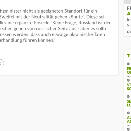
F
izminister nicht als geeigneten Standort für ein
A
 Zweifel mit der Neutralität geben könnte". Diese sei
I
Ukraine ergänzte Poseck: "Keine Frage, Russland ist der
S
echen gehen von russischer Seite aus - aber es sollte
d
lossen werden, dass auch etwaige ukrainische Taten
erhandlung führen können."
T
k
F
O
S
S
S
L
A
A