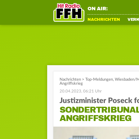
ON AIR:
NACHRICHTEN
VER
Nachrichten
>
Top-Meldungen
,
Wiesbaden/M
Angriffskrieg
20.04.2023, 06:21 Uhr
Justizminister Poseck f
SONDERTRIBUNAL
ANGRIFFSKRIEG