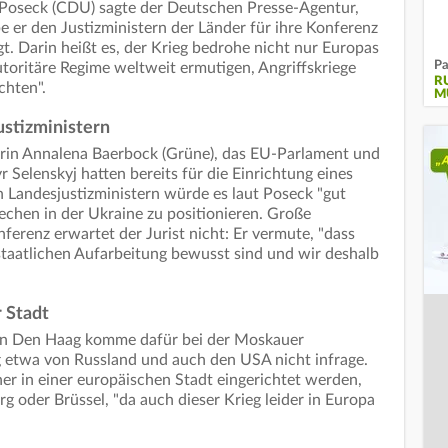
 Poseck (CDU) sagte der Deutschen Presse-Agentur,
 er den Justizministern der Länder für ihre Konferenz
gt. Darin heißt es, der Krieg bedrohe nicht nur Europas
Pa
toritäre Regime weltweit ermutigen, Angriffskriege
R
chten".
M
ustizministern
in Annalena Baerbock (Grüne), das EU-Parlament und
Selenskyj hatten bereits für die Einrichtung eines
 Landesjustizministern würde es laut Poseck "gut
echen in der Ukraine zu positionieren. Große
ferenz erwartet der Jurist nicht: Er vermute, "dass
sstaatlichen Aufarbeitung bewusst sind und wir deshalb
r Stadt
f in Den Haag komme dafür bei der Moskauer
etwa von Russland und auch den USA nicht infrage.
her in einer europäischen Stadt eingerichtet werden,
g oder Brüssel, "da auch dieser Krieg leider in Europa