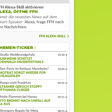
FH Alexa-Skill aktivieren
LEXA, ÖFFNE FFH
mmer die neuesten News auf dem
mart-Speaker:
Alexa, frage FFH nach
en Nachrichten
.
FFH ALEXA-SKILL
HEMEN-TICKER
Große Waldbrandgefahr
10:18
EUERWEHR SCHÜTZT
DENWALD-MUSIKFESTIVALS
Sex-Party im Rathaus Mannheim?
10:04
TADTRAT SORGT WIEDER FÜR
CHLAGZEILEN
Kongo statt Frankfurt
09:59
ELTSAMER GERUCH STOPPT
UFTHANSA-FLIEGER
Hohe Flammen bei Hanau
09:21
UTO BRENNT NACH UNFALL AUF
66 AUS
Strengere Regeln für Meta
08:55