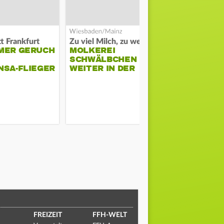
t Frankfurt
Zu viel Milch, zu wenig Abnehme
MER GERUCH
MOLKEREI
STADTRAT
SCHWÄLBCHEN
WIEDER F
NSA-FLIEGER
WEITER IN DER
SCHLAGZE
KRISE
FREIZEIT
FFH-WELT