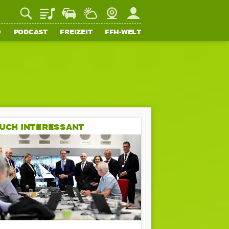
Playlist
Staupilot
Wetter
Webcam
Mein FFH
O
PODCAST
FREIZEIT
FFH-WELT
UCH INTERESSANT