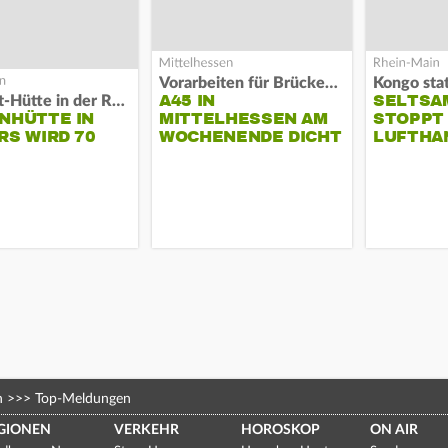
Vorarbeiten für Brücken-Neubau
Kongo stat
A45 IN
SELTSA
Die Kult-Hütte in der Rhön
NHÜTTE IN
MITTELHESSEN AM
STOPPT
RS WIRD 70
WOCHENENDE DICHT
LUFTHA
n
>>>
Top-Meldungen
GIONEN
VERKEHR
HOROSKOP
ON AIR