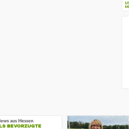
U
M
ews aus Hessen
ALS BEVORZUGTE