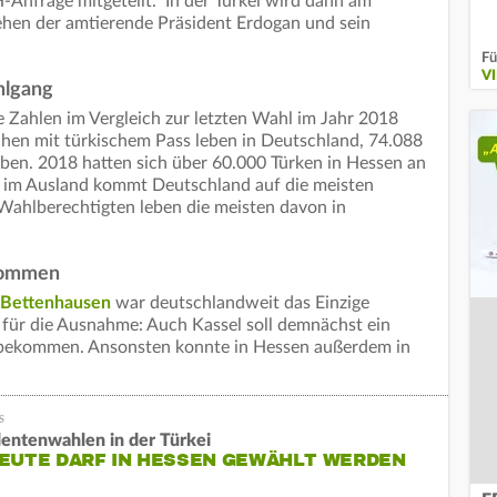
-Anfrage mitgeteilt. In der Türkei wird dann am
ehen der amtierende Präsident Erdogan und sein
Fü
V
hlgang
 Zahlen im Vergleich zur letzten Wahl im Jahr 2018
chen mit türkischem Pass leben in Deutschland, 74.088
ben. 2018 hatten sich über 60.000 Türken in Hessen an
en im Ausland kommt Deutschland auf die meisten
Wahlberechtigten leben die meisten davon in
ekommen
l Bettenhausen
war deutschlandweit das Einzige
 für die Ausnahme: Auch Kassel soll demnächst ein
t bekommen. Ansonsten konnte in Hessen außerdem in
dentenwahlen in der Türkei
HEUTE DARF IN HESSEN GEWÄHLT WERDEN