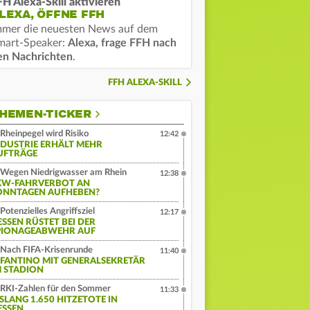
FH Alexa-Skill aktivieren
LEXA, ÖFFNE FFH
mmer die neuesten News auf dem
mart-Speaker:
Alexa, frage FFH nach
en Nachrichten
.
FFH ALEXA-SKILL
HEMEN-TICKER
Rheinpegel wird Risiko
12:42
NDUSTRIE ERHÄLT MEHR
UFTRÄGE
Wegen Niedrigwasser am Rhein
12:38
KW-FAHRVERBOT AN
ONNTAGEN AUFHEBEN?
Potenzielles Angriffsziel
12:17
ESSEN RÜSTET BEI DER
PIONAGEABWEHR AUF
Nach FIFA-Krisenrunde
11:40
NFANTINO MIT GENERALSEKRETÄR
M STADION
RKI-Zahlen für den Sommer
11:33
ISLANG 1.650 HITZETOTE IN
ESSEN