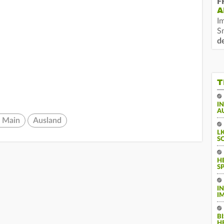
F
A
I
S
d
T
I
A
m Main
Ausland
L
S
H
S
I
I
B
H