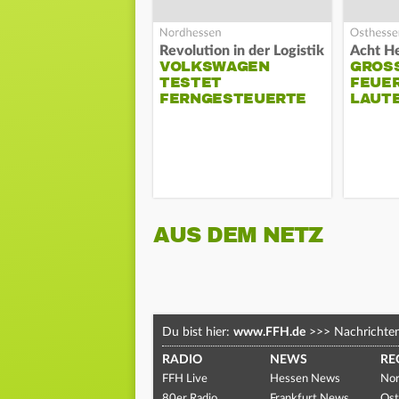
Revolution in der Logistik
VOLKSWAGEN
GROSS
TESTET
EUERW
FERNGESTEUERTE
AUTE
LKWS
AUS DEM NETZ
Du bist hier:
www.FFH.de
>>>
Nachrichte
RADIO
NEWS
RE
FFH Live
Hessen News
Nor
80er Radio
Frankfurt News
Ost