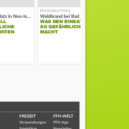
Auf Spielplatz in Neu-Isenburg
Waldbrand bei Bad Schwalbach
Große Waldb
OLL
WAS DEN EINSATZ
FEUERWE
LICHE
SO GEFÄHRLICH
SCHÜTZT
IFFEN
MACHT
ODENWALD
MUSIKFES
FREIZEIT
FFH-WELT
Veranstaltungen
FFH-App
Spielplätze
Newsletter