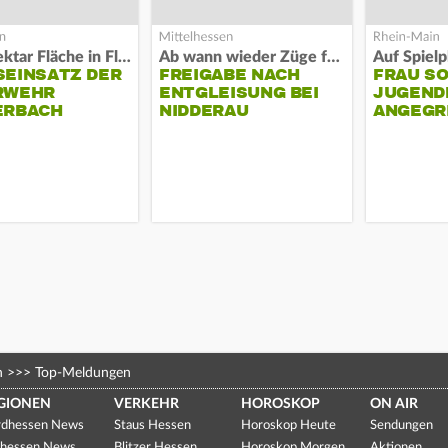
Acht Hektar Fläche in Flammen
Ab wann wieder Züge fahren
EINSATZ DER F
FREIGABE NACH
FRAU S
EHR L
ENTGLEISUNG BEI
JUGEND
RBACH
NIDDERAU
ANGEGR
HABEN
n
>>>
Top-Meldungen
GIONEN
VERKEHR
HOROSKOP
ON AIR
dhessen News
Staus Hessen
Horoskop Heute
Sendungen
hessen News
Blitzer Hessen
Horoskop Morgen
Aktionen