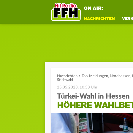
ON AIR:
NACHRICHTEN
VER
Nachrichten
>
Top-Meldungen
,
Nordhessen
,
Stichwahl
25.05.2023, 10:53 Uhr
Türkei-Wahl in Hessen
HÖHERE WAHLBET