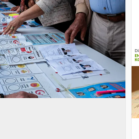
Di
E
K