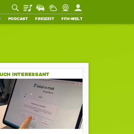
Playlist
Staupilot
Wetter
Webcam
Mein FFH
O
PODCAST
FREIZEIT
FFH-WELT
UCH INTERESSANT