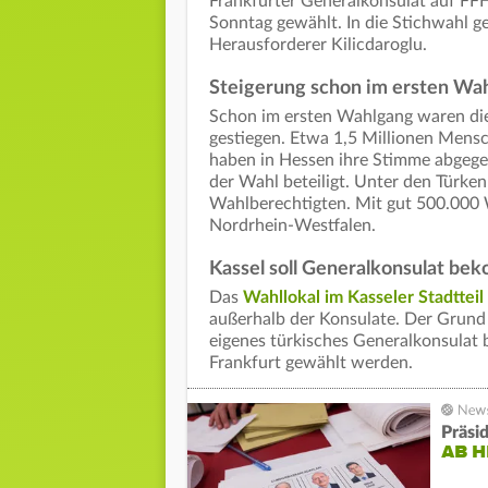
Frankfurter Generalkonsulat auf FFH
Sonntag gewählt. In die Stichwahl g
Herausforderer Kilicdaroglu.
Steigerung schon im ersten Wa
Schon im ersten Wahlgang waren die
gestiegen. Etwa 1,5 Millionen Mens
haben in Hessen ihre Stimme abgege
der Wahl beteiligt. Unter den Türk
Wahlberechtigten. Mit gut 500.000 
Nordrhein-Westfalen.
Kassel soll Generalkonsulat b
Das
Wahllokal im Kasseler Stadttei
außerhalb der Konsulate. Der Grund
eigenes türkisches Generalkonsula
Frankfurt gewählt werden.
Präsi
AB 