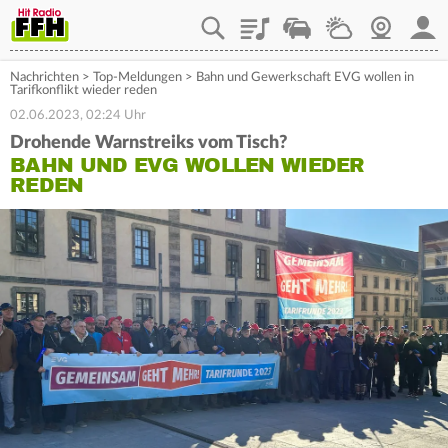
Playlist
Staupilot
Wetter
Webcam
Mein
Nachrichten
>
Top-Meldungen
>
Bahn und Gewerkschaft EVG wollen in
Tarifkonflikt wieder reden
02.06.2023, 02:24 Uhr
Drohende Warnstreiks vom Tisch?
BAHN UND EVG WOLLEN WIEDER
REDEN