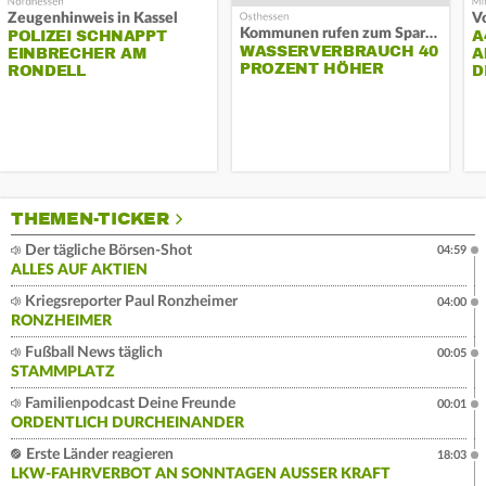
Zeugenhinweis in Kassel
Kommunen rufen zum Sparen auf
POLIZEI SCHNAPPT
A
WASSERVERBRAUCH 40
EINBRECHER AM
A
PROZENT HÖHER
RONDELL
D
THEMEN-TICKER
Der tägliche Börsen-Shot
04:59
ALLES AUF AKTIEN
Kriegsreporter Paul Ronzheimer
04:00
RONZHEIMER
Fußball News täglich
00:05
STAMMPLATZ
Familienpodcast Deine Freunde
00:01
ORDENTLICH DURCHEINANDER
Erste Länder reagieren
18:03
LKW-FAHRVERBOT AN SONNTAGEN AUSSER KRAFT