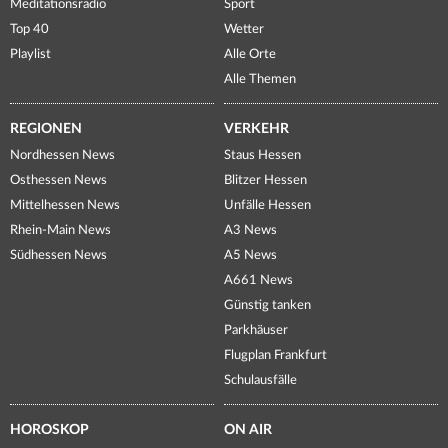
Meditationsradio
Sport
Top 40
Wetter
Playlist
Alle Orte
Alle Themen
REGIONEN
VERKEHR
Nordhessen News
Staus Hessen
Osthessen News
Blitzer Hessen
Mittelhessen News
Unfälle Hessen
Rhein-Main News
A3 News
Südhessen News
A5 News
A661 News
Günstig tanken
Parkhäuser
Flugplan Frankfurt
Schulausfälle
HOROSKOP
ON AIR