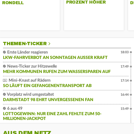
PROZENT HÖHER
RONDELL
D
THEMEN-TICKER
Erste Länder reagieren
18:03
LKW-FAHRVERBOT AN SONNTAGEN AUSSER KRAFT
News-Ticker zur Hitzewelle
17:49
MEHR KOMMUNEN RUFEN ZUM WASSERSPAREN AUF
Mini-Knast auf Rädern
17:14
SO LÄUFT EIN GEFANGENENTRANSPORT AB
Vorplatz wird umgestaltet
16:44
DARMSTADT 98 EHRT UNVERGESSENEN FAN
6 aus 49
15:49
LOTTOGEWINN: NUR EINE ZAHL FEHLTE ZUM 50-
MILLIONEN-JACKPOT
AUS DEM NETZ