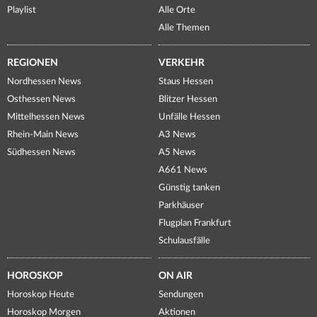
Playlist
Alle Orte
Alle Themen
REGIONEN
VERKEHR
Nordhessen News
Staus Hessen
Osthessen News
Blitzer Hessen
Mittelhessen News
Unfälle Hessen
Rhein-Main News
A3 News
Südhessen News
A5 News
A661 News
Günstig tanken
Parkhäuser
Flugplan Frankfurt
Schulausfälle
HOROSKOP
ON AIR
Horoskop Heute
Sendungen
Horoskop Morgen
Aktionen