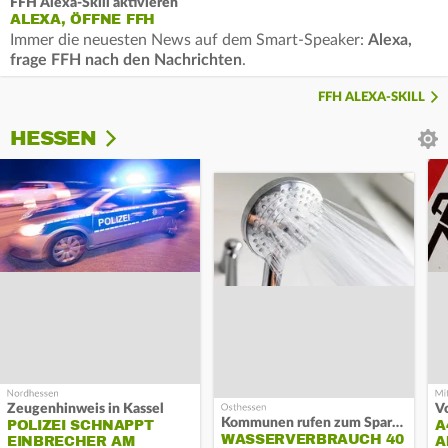
FFH Alexa-Skill aktivieren
ALEXA, ÖFFNE FFH
Immer die neuesten News auf dem Smart-Speaker:
Alexa,
frage FFH nach den Nachrichten
.
FFH ALEXA-SKILL
HESSEN
Zeugenhinweis in Kassel
Kommunen rufen zum Sparen auf
POLIZEI SCHNAPPT
A
WASSERVERBRAUCH 40
EINBRECHER AM
A