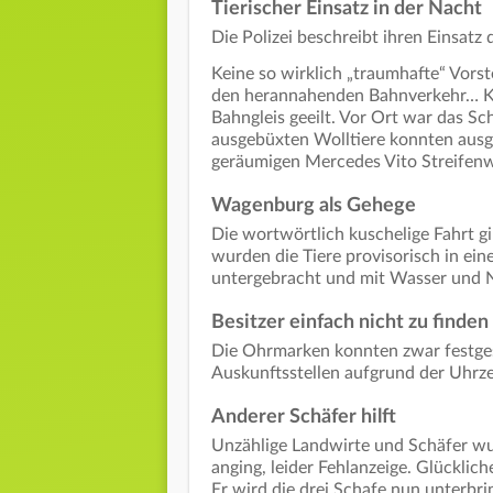
Tierischer Einsatz in der Nacht
Die Polizei beschreibt ihren Einsatz 
Keine so wirklich „traumhafte“ Vorst
den herannahenden Bahnverkehr… Ku
Bahngleis geeilt. Vor Ort war das Sc
ausgebüxten Wolltiere konnten aus
geräumigen Mercedes Vito Streifen
Wagenburg als Gehege
Die wortwörtlich kuschelige Fahrt gi
wurden die Tiere provisorisch in e
untergebracht und mit Wasser und N
Besitzer einfach nicht zu finden
Die Ohrmarken konnten zwar festges
Auskunftsstellen aufgrund der Uhrzei
Anderer Schäfer hilft
Unzählige Landwirte und Schäfer wu
anging, leider Fehlanzeige. Glücklic
Er wird die drei Schafe nun unterbri