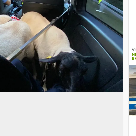
Vi
N
B