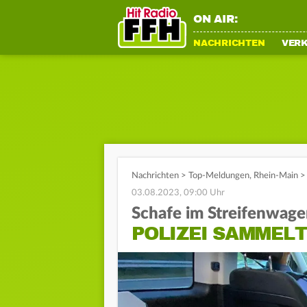
ON AIR:
NACHRICHTEN
VER
Nachrichten
>
Top-Meldungen
,
Rhein-Main
>
03.08.2023, 09:00 Uhr
Schafe im Streifenwag
POLIZEI SAMMELT