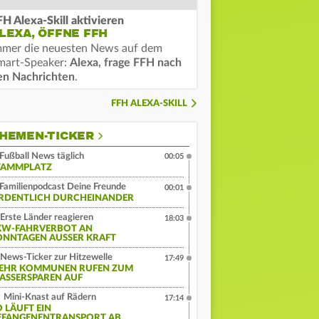
FH Alexa-Skill aktivieren
LEXA, ÖFFNE FFH
mmer die neuesten News auf dem
mart-Speaker:
Alexa, frage FFH nach
en Nachrichten
.
FFH ALEXA-SKILL
HEMEN-TICKER
Fußball News täglich
00:05
TAMMPLATZ
Familienpodcast Deine Freunde
00:01
RDENTLICH DURCHEINANDER
Erste Länder reagieren
18:03
KW-FAHRVERBOT AN
ONNTAGEN AUSSER KRAFT
News-Ticker zur Hitzewelle
17:49
EHR KOMMUNEN RUFEN ZUM
ASSERSPAREN AUF
Mini-Knast auf Rädern
17:14
O LÄUFT EIN
EFANGENENTRANSPORT AB