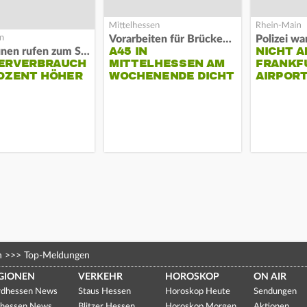
Vorarbeiten für Brücken-Neubau
A45 IN
NICHT A
Kommunen rufen zum Sparen auf
ERVERBRAUCH
MITTELHESSEN AM
FRANKF
OZENT HÖHER
WOCHENENDE DICHT
AIRPORT
n
>>>
Top-Meldungen
GIONEN
VERKEHR
HOROSKOP
ON AIR
dhessen News
Staus Hessen
Horoskop Heute
Sendungen
hessen News
Blitzer Hessen
Horoskop Morgen
Aktionen