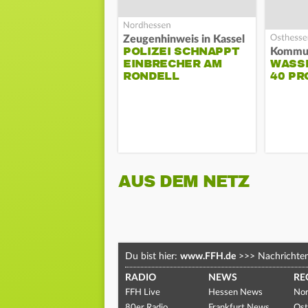
Zeugenhinweis in Kassel
POLIZEI SCHNAPPT
EINBRECHER AM
WASS
RONDELL
40 PR
AUS DEM NETZ
Du bist hier:
www.FFH.de
>>>
Nachrichte
RADIO
NEWS
RE
FFH Live
Hessen News
Nor
80er Radio
Frankfurt News
Ost