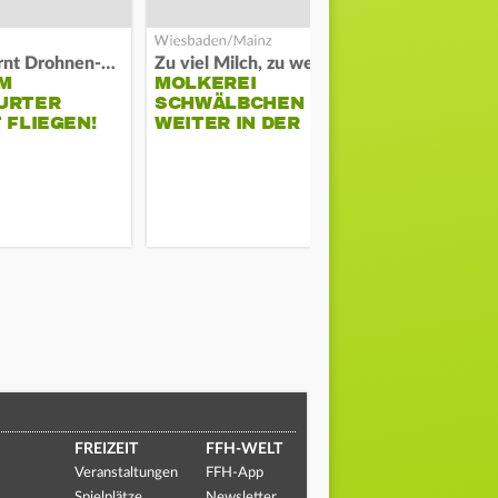
Polizei warnt Drohnen-Besitzer
Zu viel Milch, zu wenig Abnehme
M
MOLKEREI
STADTRAT
URTER
SCHWÄLBCHEN
WIEDER F
 FLIEGEN!
WEITER IN DER
SCHLAGZE
KRISE
FREIZEIT
FFH-WELT
Veranstaltungen
FFH-App
Spielplätze
Newsletter