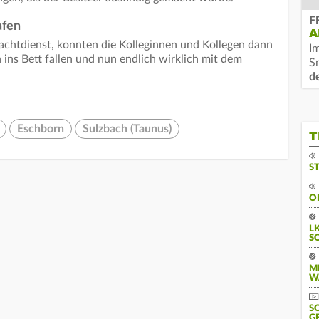
F
afen
A
achtdienst, konnten die Kolleginnen und Kollegen dann
I
ins Bett fallen und nun endlich wirklich mit dem
S
d
Eschborn
Sulzbach (Taunus)
T
S
O
L
S
M
W
S
G