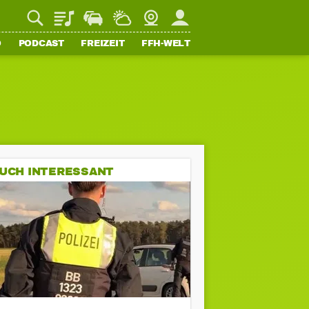
Playlist
Staupilot
Wetter
Webcam
Mein FFH
O
PODCAST
FREIZEIT
FFH-WELT
UCH INTERESSANT