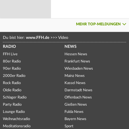
MEHR TOP-MELDUNGEN
Du bist hier:
www.FFH.de
>>>
Video
RADIO
NEWS
FFH Live
Hessen News
80er Radio
Frankfurt News
90er Radio
Wiesbaden News
2000er Radio
Mainz News
Rock Radio
Kassel News
Oldie Radio
Darmstadt News
Schlager Radio
Offenbach News
Party Radio
Gießen News
Lounge Radio
Fulda News
Weihnachtsradio
Bayern News
Meditationsradio
Sport