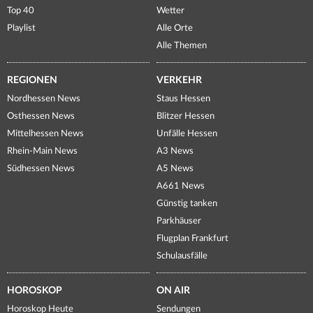
Top 40
Wetter
Playlist
Alle Orte
Alle Themen
REGIONEN
VERKEHR
Nordhessen News
Staus Hessen
Osthessen News
Blitzer Hessen
Mittelhessen News
Unfälle Hessen
Rhein-Main News
A3 News
Südhessen News
A5 News
A661 News
Günstig tanken
Parkhäuser
Flugplan Frankfurt
Schulausfälle
HOROSKOP
ON AIR
Horoskop Heute
Sendungen