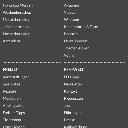
Horoskop Morgen
Aktionen
Wochenhoroskop
Videos
Monatshoroskop
Webcams
Jahreshoroskop
Moderatoren & Team
Partnerhoroskop
Podcasts
Aszendent
News-Podcast
Themen-Ticker
Voting
FREIZEIT
FFH-WELT
Veranstaltungen
FFH-App
Spielplätze
Newsletter
Rezepte
Kontakt
Meditation
Frequenzen
Ausflugsziele
Jobs
Freizeit-Tipps
Führungen
Ticketshop
Presse
Lotto Hessen
Radiowerbung