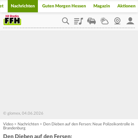
et
Nachrichten
Guten Morgen Hessen
Magazin
Aktionen
Playlist
Staupilot
Wetter
Webcam
Mein
© glomex, 04.06.2026
Video
>
Nachrichten
>
Den Dieben auf den Fersen: Neue Polizeikontrolle in
Brandenburg
Den Dieben auf den Fersen: