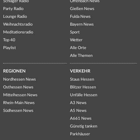
Schlager Radio
Offenbach News
Party Radio
Gießen News
Lounge Radio
Fulda News
Weihnachtsradio
Bayern News
Meditationsradio
Sport
Top 40
Wetter
Playlist
Alle Orte
Alle Themen
REGIONEN
VERKEHR
Nordhessen News
Staus Hessen
Osthessen News
Blitzer Hessen
Mittelhessen News
Unfälle Hessen
Rhein-Main News
A3 News
Südhessen News
A5 News
A661 News
Günstig tanken
Parkhäuser