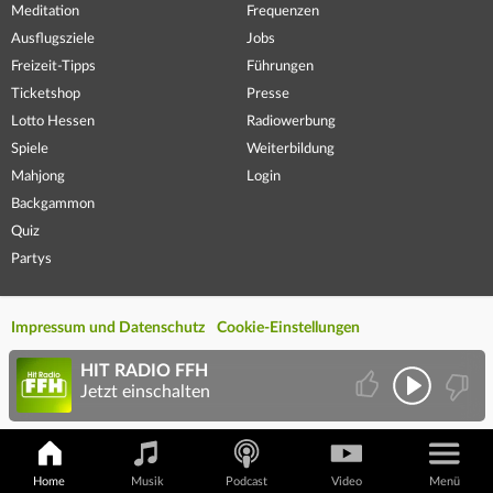
Meditation
Frequenzen
Ausflugsziele
Jobs
Freizeit-Tipps
Führungen
Ticketshop
Presse
Lotto Hessen
Radiowerbung
Spiele
Weiterbildung
Mahjong
Login
Backgammon
Quiz
Partys
Impressum und Datenschutz
Cookie-Einstellungen
HIT RADIO FFH
Jetzt einschalten
Home
Musik
Podcast
Video
Menü