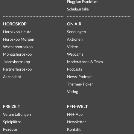
Flugplan Frankfurt
Schulausfälle
HOROSKOP
ON AIR
Horoskop Heute
Sendungen
Horoskop Morgen
Aktionen
Wochenhoroskop
Videos
Monatshoroskop
Webcams
Jahreshoroskop
Moderatoren & Team
Partnerhoroskop
Podcasts
Aszendent
News-Podcast
Themen-Ticker
Voting
FREIZEIT
FFH-WELT
Veranstaltungen
FFH-App
Spielplätze
Newsletter
Rezepte
Kontakt