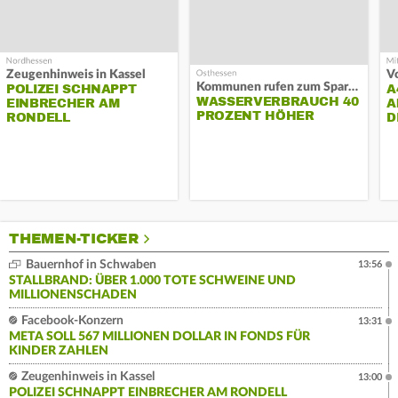
Zeugenhinweis in Kassel
Kommunen rufen zum Sparen auf
POLIZEI SCHNAPPT
A
WASSERVERBRAUCH 40
EINBRECHER AM
A
PROZENT HÖHER
RONDELL
D
THEMEN-TICKER
Bauernhof in Schwaben
13:56
STALLBRAND: ÜBER 1.000 TOTE SCHWEINE UND
MILLIONENSCHADEN
Facebook-Konzern
13:31
META SOLL 567 MILLIONEN DOLLAR IN FONDS FÜR
KINDER ZAHLEN
Zeugenhinweis in Kassel
13:00
POLIZEI SCHNAPPT EINBRECHER AM RONDELL