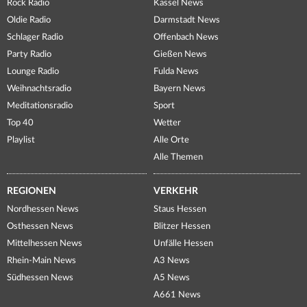
Rock Radio
Kassel News
Oldie Radio
Darmstadt News
Schlager Radio
Offenbach News
Party Radio
Gießen News
Lounge Radio
Fulda News
Weihnachtsradio
Bayern News
Meditationsradio
Sport
Top 40
Wetter
Playlist
Alle Orte
Alle Themen
REGIONEN
VERKEHR
Nordhessen News
Staus Hessen
Osthessen News
Blitzer Hessen
Mittelhessen News
Unfälle Hessen
Rhein-Main News
A3 News
Südhessen News
A5 News
A661 News