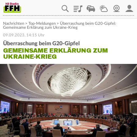
Playlist
Staupilot
Wetter
Webcam
Mein
Nachrichten
>
Top-Meldungen
>
Überraschung beim G20-Gipfel:
Gemeinsame Erklärung zum Ukraine-Krieg
09.09.2023, 14:15 Uhr
Überraschung beim G20-Gipfel
GEMEINSAME ERKLÄRUNG ZUM
UKRAINE-KRIEG