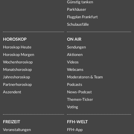
Günstig tanken
Parkhäuser
Flugplan Frankfurt
Schulausfälle
HOROSKOP
ON AIR
Horoskop Heute
Sendungen
Horoskop Morgen
Aktionen
Wochenhoroskop
Videos
Monatshoroskop
Webcams
Jahreshoroskop
Moderatoren & Team
Partnerhoroskop
Podcasts
Aszendent
News-Podcast
Themen-Ticker
Voting
FREIZEIT
FFH-WELT
Veranstaltungen
FFH-App