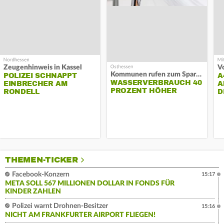
Zeugenhinweis in Kassel
Kommunen rufen zum Sparen auf
POLIZEI SCHNAPPT
A
WASSERVERBRAUCH 40
EINBRECHER AM
A
PROZENT HÖHER
RONDELL
D
THEMEN-TICKER
Facebook-Konzern
15:17
META SOLL 567 MILLIONEN DOLLAR IN FONDS FÜR
KINDER ZAHLEN
Polizei warnt Drohnen-Besitzer
15:16
NICHT AM FRANKFURTER AIRPORT FLIEGEN!