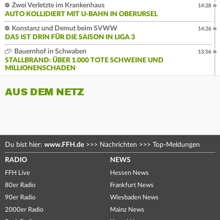
Zwei Verletzte im Krankenhaus
14:28
AUTO KOLLIDIERT MIT U-BAHN IN OBERURSEL
Konstanz und Demut beim SVWW
14:26
DAS IST DRIN FÜR DIE SAISON IN LIGA 3
Bauernhof in Schwaben
13:56
STALLBRAND: ÜBER 1.000 TOTE SCHWEINE UND
MILLIONENSCHADEN
AUS DEM NETZ
Du bist hier:
www.FFH.de
>>>
Nachrichten
>>>
Top-Meldungen
RADIO
NEWS
FFH Live
Hessen News
80er Radio
Frankfurt News
90er Radio
Wiesbaden News
2000er Radio
Mainz News