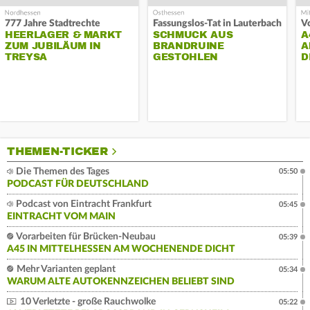
777 Jahre Stadtrechte
Fassungslos-Tat in Lauterbach
HEERLAGER & MARKT
SCHMUCK AUS
A
ZUM JUBILÄUM IN
BRANDRUINE
A
TREYSA
GESTOHLEN
D
THEMEN-TICKER
Die Themen des Tages
05:50
PODCAST FÜR DEUTSCHLAND
Podcast von Eintracht Frankfurt
05:45
EINTRACHT VOM MAIN
Vorarbeiten für Brücken-Neubau
05:39
A45 IN MITTELHESSEN AM WOCHENENDE DICHT
Mehr Varianten geplant
05:34
WARUM ALTE AUTOKENNZEICHEN BELIEBT SIND
10 Verletzte - große Rauchwolke
05:22