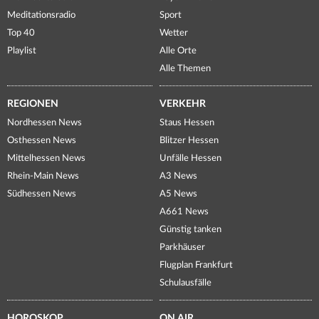
Meditationsradio
Sport
Top 40
Wetter
Playlist
Alle Orte
Alle Themen
REGIONEN
VERKEHR
Nordhessen News
Staus Hessen
Osthessen News
Blitzer Hessen
Mittelhessen News
Unfälle Hessen
Rhein-Main News
A3 News
Südhessen News
A5 News
A661 News
Günstig tanken
Parkhäuser
Flugplan Frankfurt
Schulausfälle
HOROSKOP
ON AIR