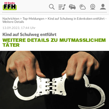
Playlist
Staupilot
Wetter
Webcam
Mein
Nachrichten
>
Top-Meldungen
>
Kind auf Schulweg in Edenkoben entführt -
Weitere Details
13.09.2023, 17:44 Uhr
Kind auf Schulweg entführt
WEITERE DETAILS ZU MUTMASSLICHEM T
ÄTER