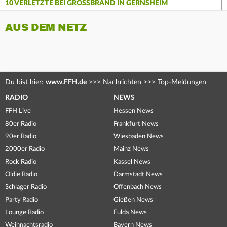
10 VERLETZTE BEI GROSSBRAND IN GERNSHEIM
AUS DEM NETZ
Du bist hier:
www.FFH.de
>>>
Nachrichten
>>>
Top-Meldungen
RADIO
NEWS
FFH Live
Hessen News
80er Radio
Frankfurt News
90er Radio
Wiesbaden News
2000er Radio
Mainz News
Rock Radio
Kassel News
Oldie Radio
Darmstadt News
Schlager Radio
Offenbach News
Party Radio
Gießen News
Lounge Radio
Fulda News
Weihnachtsradio
Bayern News