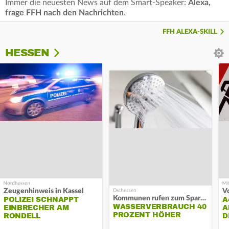
Immer die neuesten News auf dem Smart-Speaker:
Alexa,
frage FFH nach den Nachrichten
.
FFH ALEXA-SKILL
HESSEN
Zeugenhinweis in Kassel
Kommunen rufen zum Sparen auf
POLIZEI SCHNAPPT
A
WASSERVERBRAUCH 40
EINBRECHER AM
A
PROZENT HÖHER
RONDELL
D