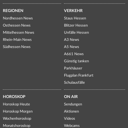
REGIONEN
VERKEHR
Nordhessen News
Staus Hessen
Osthessen News
Blitzer Hessen
Mittelhessen News
Unfälle Hessen
Rhein-Main News
A3 News
Südhessen News
A5 News
A661 News
Günstig tanken
Parkhäuser
Flugplan Frankfurt
Schulausfälle
HOROSKOP
ON AIR
Horoskop Heute
Sendungen
Horoskop Morgen
Aktionen
Wochenhoroskop
Videos
Monatshoroskop
Webcams