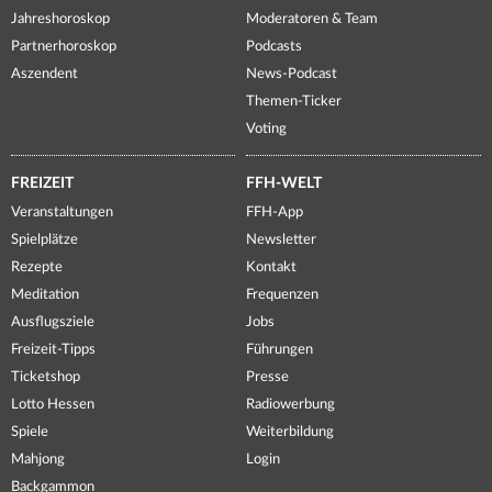
Jahreshoroskop
Moderatoren & Team
Partnerhoroskop
Podcasts
Aszendent
News-Podcast
Themen-Ticker
Voting
FREIZEIT
FFH-WELT
Veranstaltungen
FFH-App
Spielplätze
Newsletter
Rezepte
Kontakt
Meditation
Frequenzen
Ausflugsziele
Jobs
Freizeit-Tipps
Führungen
Ticketshop
Presse
Lotto Hessen
Radiowerbung
Spiele
Weiterbildung
Mahjong
Login
Backgammon