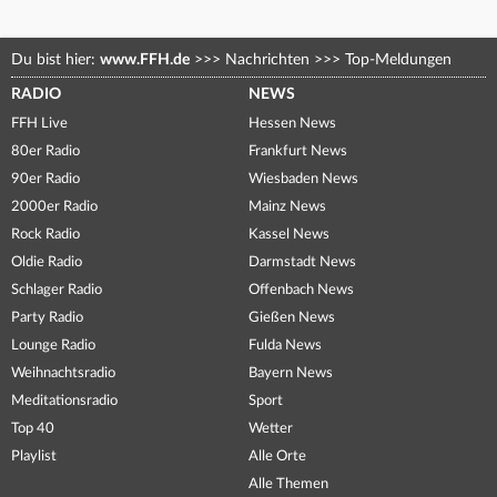
Du bist hier:
www.FFH.de
>>>
Nachrichten
>>>
Top-Meldungen
RADIO
NEWS
FFH Live
Hessen News
80er Radio
Frankfurt News
90er Radio
Wiesbaden News
2000er Radio
Mainz News
Rock Radio
Kassel News
Oldie Radio
Darmstadt News
Schlager Radio
Offenbach News
Party Radio
Gießen News
Lounge Radio
Fulda News
Weihnachtsradio
Bayern News
Meditationsradio
Sport
Top 40
Wetter
Playlist
Alle Orte
Alle Themen