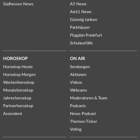
Südhessen News
A5 News
A661 News
Günstig tanken
Parkhäuser
Flugplan Frankfurt
Schulausfälle
HOROSKOP
ON AIR
Horoskop Heute
Sendungen
Horoskop Morgen
Aktionen
Wochenhoroskop
Videos
Monatshoroskop
Webcams
Jahreshoroskop
Moderatoren & Team
Partnerhoroskop
Podcasts
Aszendent
News-Podcast
Themen-Ticker
Voting