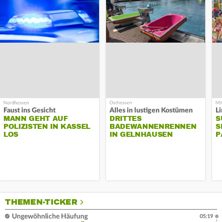
Faust ins Gesicht
Alles in lustigen Kostümen
MANN GEHT AUF
DRITTES
S
POLIZISTEN IN KASSEL
BADEWANNENRENNEN
S
LOS
IN GELNHAUSEN
P
THEMEN-TICKER
Ungewöhnliche Häufung
05:19