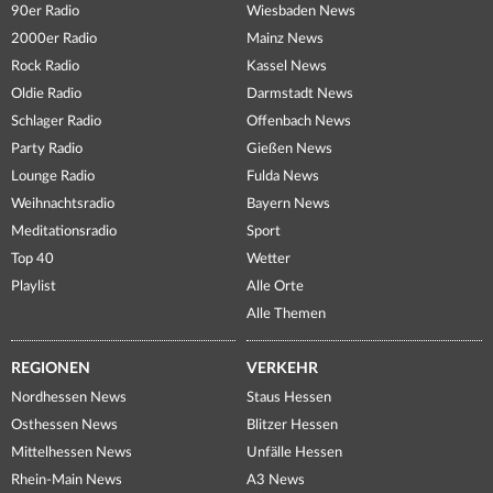
90er Radio
Wiesbaden News
2000er Radio
Mainz News
Rock Radio
Kassel News
Oldie Radio
Darmstadt News
Schlager Radio
Offenbach News
Party Radio
Gießen News
Lounge Radio
Fulda News
Weihnachtsradio
Bayern News
Meditationsradio
Sport
Top 40
Wetter
Playlist
Alle Orte
Alle Themen
REGIONEN
VERKEHR
Nordhessen News
Staus Hessen
Osthessen News
Blitzer Hessen
Mittelhessen News
Unfälle Hessen
Rhein-Main News
A3 News