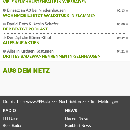
VIELE KEUCHHUSTENFÄLLE IN WIESBADEN
Einsatz an A3 bei Niedernhausen
05:13
WOHNMOBIL SETZT WALDSTÜCK IN FLAMMEN
Daniel Roth & Katrin Schäfer
05:00
DER BEVEGT PODCAST
Der tägliche Börsen-Shot
04:59
ALLES AUF AKTIEN
Alles in lustigen Kostümen
04:21
DRITTES BADEWANNENRENNEN IN GELNHAUSEN
AUS DEM NETZ
Du bist hier:
www.FFH.de
>>>
Nachrichten
>>>
Top-Meldungen
RADIO
NEWS
FFH Live
Hessen News
80er Radio
Frankfurt News