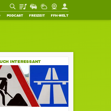
Playlist
Staupilot
Wetter
Webcam
Mein FFH
O
PODCAST
FREIZEIT
FFH-WELT
UCH INTERESSANT