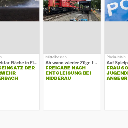
Acht Hektar Fläche in Flammen
Ab wann wieder Züge fahren
EINSATZ DER F
FREIGABE NACH
FRAU S
EHR L
ENTGLEISUNG BEI
JUGEND
RBACH
NIDDERAU
ANGEGR
HABEN