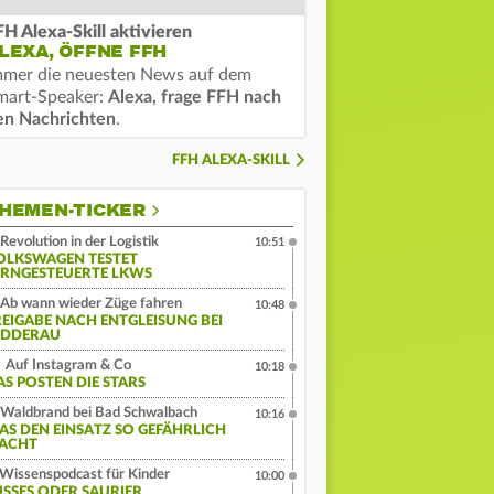
FH Alexa-Skill aktivieren
LEXA, ÖFFNE FFH
mmer die neuesten News auf dem
mart-Speaker:
Alexa, frage FFH nach
en Nachrichten
.
FFH ALEXA-SKILL
HEMEN-TICKER
Revolution in der Logistik
10:51
OLKSWAGEN TESTET
ERNGESTEUERTE LKWS
Ab wann wieder Züge fahren
10:48
REIGABE NACH ENTGLEISUNG BEI
IDDERAU
Auf Instagram & Co
10:18
AS POSTEN DIE STARS
Waldbrand bei Bad Schwalbach
10:16
AS DEN EINSATZ SO GEFÄHRLICH
ACHT
Wissenspodcast für Kinder
10:00
ÜSSES ODER SAURIER