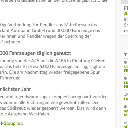
 werden Glasfaserkabel an der Brücke angebracht, die
F
A
I
tige Verbindung für Pendler aus Mittelhessen ins
S
en laut Autobahn GmbH rund 30.000 Fahrzeuge das
d
erinnen und Pendler wegen der Sperrung der
uf nehmen.
000 Fahrzeugen täglich genutzt
T
rbindung von der A45 auf die A485 in Richtung Gießen
e. Das betrifft etwa 6.000 Fahrzeuge am Tag, sagt die
V
F
rin. Die am Nachmittag wieder freigegebene Spur
Fahrzeuge.
F
N
nächsten Jahr
Teilen und irgendwann sogar komplett neugebaut werden.
D
ieder in alle Richtungen wie gewohnt rollen. Der
das Südkreuz wieder gesperrt werden. Das wird dann
W
t die Autobahn Westfalen.
M
-Staupilot
.
S