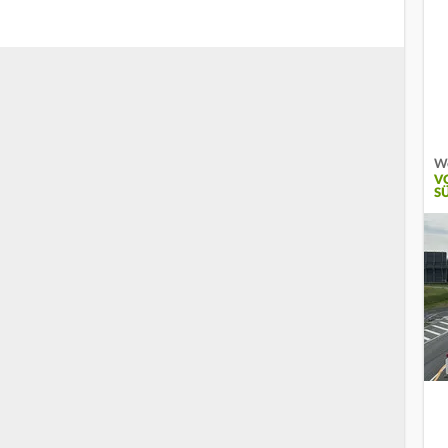
We
V
Ü