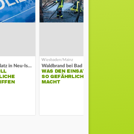
Auf Spielplatz in Neu-Isenburg
Waldbrand bei Bad Schwalbach
OLL
WAS DEN EINSATZ
MEHR ALS 
LICHE
SO GEFÄHRLICH
KILOMETE
IFFEN
MACHT
IRRWEG