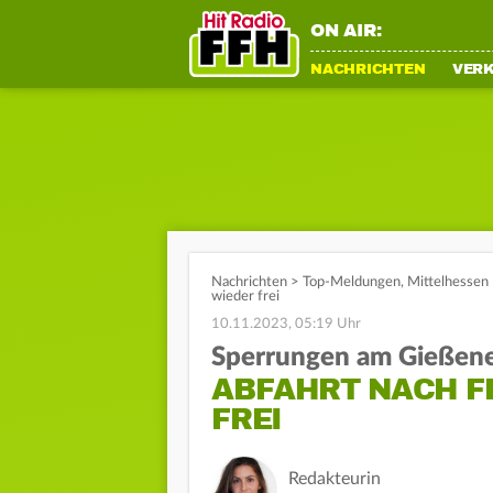
ON AIR:
NACHRICHTEN
VER
Nachrichten
>
Top-Meldungen
,
Mittelhessen
wieder frei
10.11.2023, 05:19 Uhr
Sperrungen am Gießene
ABFAHRT NACH F
FREI
Redakteurin