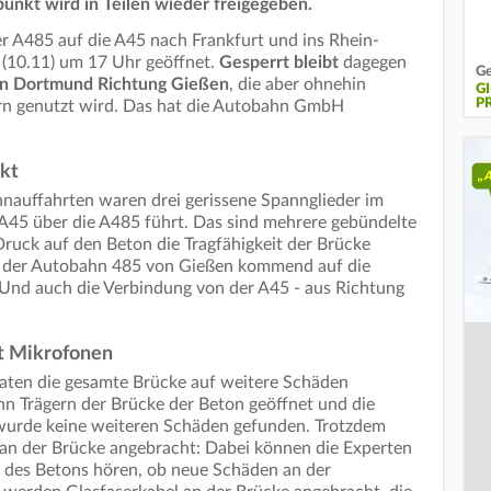
nkt wird in Teilen wieder freigegeben.
r A485 auf die A45 nach Frankfurt und ins Rhein-
(10.11) um 17 Uhr geöffnet.
Gesperrt bleibt
dagegen
Ge
on Dortmund Richtung Gießen
, die aber ohnehin
G
R
rn genutzt wird. Das hat die Autobahn GmbH
kt
nauffahrten waren drei gerissene Spannglieder im
e A45 über die A485 führt. Das sind mehrere gebündelte
 Druck auf den Beton die Tragfähigkeit der Brücke
rt der Autobahn 485 von Gießen kommend auf die
 Und auch die Verbindung von der A45 - aus Richtung
t Mikrofonen
aten die gesamte Brücke auf weitere Schäden
hn Trägern der Brücke der Beton geöffnet und die
 wurde keine weiteren Schäden gefunden. Trotzdem
an der Brücke angebracht: Dabei können die Experten
n des Betons hören, ob neue Schäden an der