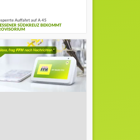
sperrte Auffahrt auf A 45
IESSENER SÜDKREUZ BEKOMMT P
OVISORIUM