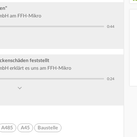
en"
GmbH am FFH-Mikro
0:44
kenschäden feststellt
mbH erklärt es uns am FFH-Mikro
0:24
A485
A45
Baustelle