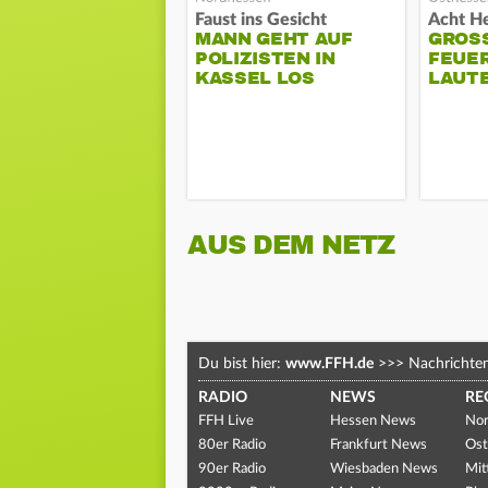
Faust ins Gesicht
MANN GEHT AUF
GROSS
POLIZISTEN IN
EUERW
KASSEL LOS
AUTE
AUS DEM NETZ
Du bist hier:
www.FFH.de
>>>
Nachrichte
RADIO
NEWS
RE
FFH Live
Hessen News
Nor
80er Radio
Frankfurt News
Ost
90er Radio
Wiesbaden News
Mit