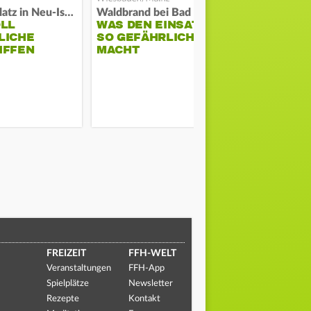
Auf Spielplatz in Neu-Isenburg
Waldbrand bei Bad Schwalbach
OLL
WAS DEN EINSATZ
MEHR ALS 
LICHE
SO GEFÄHRLICH
KILOMETE
IFFEN
MACHT
IRRWEG
FREIZEIT
FFH-WELT
Veranstaltungen
FFH-App
Spielplätze
Newsletter
Rezepte
Kontakt