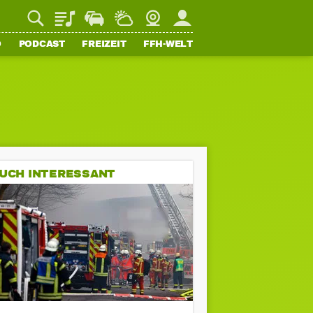
Playlist
Staupilot
Wetter
Webcam
Mein FFH
O
PODCAST
FREIZEIT
FFH-WELT
UCH INTERESSANT