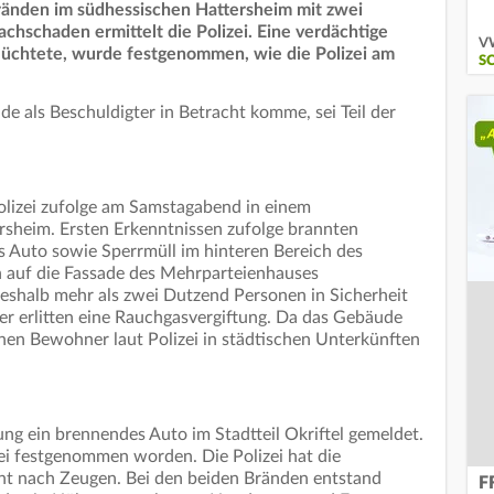
änden im südhessischen Hattersheim mit zwei
chschaden ermittelt die Polizei. Eine verdächtige
VW
lüchtete, wurde festgenommen, wie die Polizei am
S
e als Beschuldigter in Betracht komme, sei Teil der
Polizei zufolge am Samstagabend in einem
rsheim. Ersten Erkenntnissen zufolge brannten
 Auto sowie Sperrmüll im hinteren Bereich des
 auf die Fassade des Mehrparteienhauses
eshalb mehr als zwei Dutzend Personen in Sicherheit
r erlitten eine Rauchgasvergiftung. Da das Gebäude
hen Bewohner laut Polizei in städtischen Unterkünften
ung ein brennendes Auto im Stadtteil Okriftel gemeldet.
ei festgenommen worden. Die Polizei hat die
t nach Zeugen. Bei den beiden Bränden entstand
F