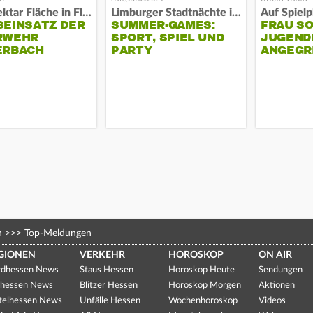
Acht Hektar Fläche in Flammen
Limburger Stadtnächte im Sand
EINSATZ DER F
SUMMER-GAMES:
FRAU S
EHR L
SPORT, SPIEL UND
JUGEND
RBACH
PARTY
ANGEGR
HABEN
n
>>>
Top-Meldungen
GIONEN
VERKEHR
HOROSKOP
ON AIR
dhessen News
Staus Hessen
Horoskop Heute
Sendungen
hessen News
Blitzer Hessen
Horoskop Morgen
Aktionen
telhessen News
Unfälle Hessen
Wochenhoroskop
Videos