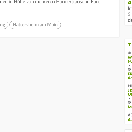
aden in Höhe von mehreren Hunderttausend Euro.
A
I
S
d
ung
Hattersheim am Main
T
W
M
F
A
Hi
J
U
M
A3
A