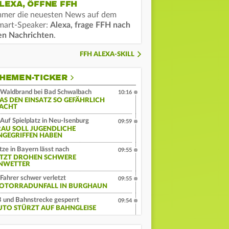
LEXA, ÖFFNE FFH
mmer die neuesten News auf dem
mart-Speaker:
Alexa, frage FFH nach
en Nachrichten
.
FFH ALEXA-SKILL
HEMEN-TICKER
Waldbrand bei Bad Schwalbach
10:16
AS DEN EINSATZ SO GEFÄHRLICH
ACHT
Auf Spielplatz in Neu-Isenburg
09:59
RAU SOLL JUGENDLICHE
NGEGRIFFEN HABEN
tze in Bayern lässt nach
09:55
ETZT DROHEN SCHWERE
NWETTER
Fahrer schwer verletzt
09:55
OTORRADUNFALL IN BURGHAUN
 und Bahnstrecke gesperrt
09:54
UTO STÜRZT AUF BAHNGLEISE