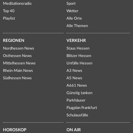
Meditationsradio
Sport
Top 40
Wetter
Playlist
Alle Orte
Alle Themen
REGIONEN
VERKEHR
Nordhessen News
Staus Hessen
Osthessen News
Blitzer Hessen
Mittelhessen News
Unfälle Hessen
Rhein-Main News
A3 News
Südhessen News
A5 News
A661 News
Günstig tanken
Parkhäuser
Flugplan Frankfurt
Schulausfälle
HOROSKOP
ON AIR