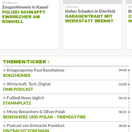
Zeugenhinweis in Kassel
Hoher Schaden in Eiterfeld
B
POLIZEI SCHNAPPT
GARAGENTRAKT MIT
2
EINBRECHER AM
WERKSTATT BRENNT
I
RONDELL
THEMEN-TICKER
Kriegsreporter Paul Ronzheimer
04:00
RONZHEIMER
Wirtschaft, Tech, Digital
03:00
OMR PODCAST
Fußball News täglich
00:10
STAMMPLATZ
Micky Beisenherz & Oliver Polak
00:01
BEISENHERZ UND POLAK – FRIENDLY FIRE
Podcast von Eintracht Frankfurt
00:00
EINTRACHT VOM MAIN