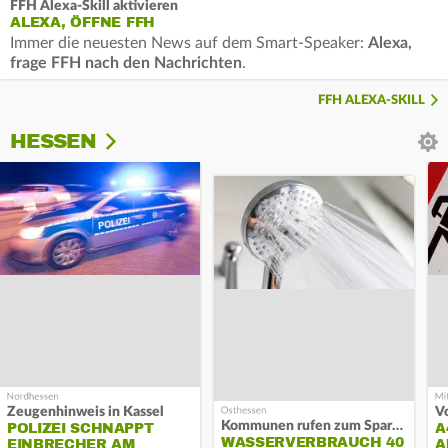
FFH Alexa-Skill aktivieren
ALEXA, ÖFFNE FFH
Immer die neuesten News auf dem Smart-Speaker:
Alexa,
frage FFH nach den Nachrichten
.
FFH ALEXA-SKILL
HESSEN
Zeugenhinweis in Kassel
Kommunen rufen zum Sparen auf
POLIZEI SCHNAPPT
A
WASSERVERBRAUCH 40
EINBRECHER AM
A