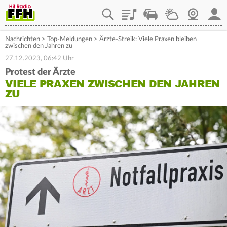
Playlist
Staupilot
Wetter
Webcam
Mein
Nachrichten
>
Top-Meldungen
>
Ärzte-Streik: Viele Praxen bleiben
zwischen den Jahren zu
27.12.2023, 06:42 Uhr
Protest der Ärzte
VIELE PRAXEN ZWISCHEN DEN JAHREN
ZU