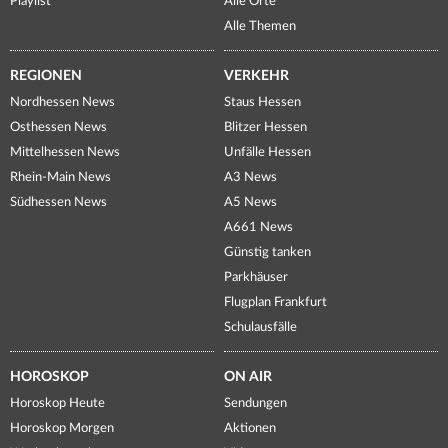
Playlist
Alle Orte
Alle Themen
REGIONEN
VERKEHR
Nordhessen News
Staus Hessen
Osthessen News
Blitzer Hessen
Mittelhessen News
Unfälle Hessen
Rhein-Main News
A3 News
Südhessen News
A5 News
A661 News
Günstig tanken
Parkhäuser
Flugplan Frankfurt
Schulausfälle
HOROSKOP
ON AIR
Horoskop Heute
Sendungen
Horoskop Morgen
Aktionen