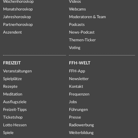
Wochenhoroskop
Videos
Monatshoroskop
Webcams
Jahreshoroskop
Moderatoren & Team
Partnerhoroskop
Podcasts
Aszendent
News-Podcast
Themen-Ticker
Voting
FREIZEIT
FFH-WELT
Veranstaltungen
FFH-App
Spielplätze
Newsletter
Rezepte
Kontakt
Meditation
Frequenzen
Ausflugsziele
Jobs
Freizeit-Tipps
Führungen
Ticketshop
Presse
Lotto Hessen
Radiowerbung
Spiele
Weiterbildung