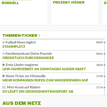
PROZENT HÖHER
RONDELL
D
THEMEN-TICKER
Fußball News täglich
00:05
STAMMPLATZ
Familienpodcast Deine Freunde
00:01
ORDENTLICH DURCHEINANDER
Erste Länder reagieren
18:03
LKW-FAHRVERBOT AN SONNTAGEN AUSSER KRAFT
News-Ticker zur Hitzewelle
17:49
MEHR KOMMUNEN RUFEN ZUM WASSERSPAREN AUF
Mini-Knast auf Rädern
17:14
SO LÄUFT EIN GEFANGENENTRANSPORT AB
AUS DEM NETZ