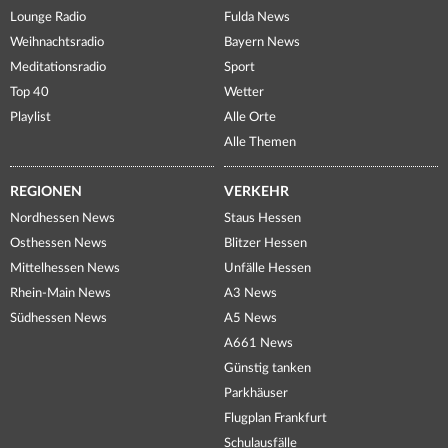
Lounge Radio
Fulda News
Weihnachtsradio
Bayern News
Meditationsradio
Sport
Top 40
Wetter
Playlist
Alle Orte
Alle Themen
REGIONEN
VERKEHR
Nordhessen News
Staus Hessen
Osthessen News
Blitzer Hessen
Mittelhessen News
Unfälle Hessen
Rhein-Main News
A3 News
Südhessen News
A5 News
A661 News
Günstig tanken
Parkhäuser
Flugplan Frankfurt
Schulausfälle