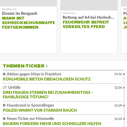
Einsatz im Bergpark
P
Rettung auf A4 bei Herleshausen
MANN MIT
A
FEUERWEHR BEFREIT
SCHRECKSCHUSSWAFFE
L
VERKEILTES PFERD
FESTGENOMMEN
J
THEMEN-TICKER
Aktion gegen Hitze in Frankfurt
13:16
KÜHLMOBILE BIETEN OBDACHLOSEN SCHUTZ
Unfälle
12:34
DREI FRAUEN STERBEN BEI ZUSAMMENSTOSS - F
AHRLÄSSIGE TÖTUNG?
Hausbrand in Sprendlingen
12:29
POLIZEI WARNT VOR STARKEM RAUCH
News-Ticker zur Hitzewelle
12:10
BAUERN FORDERN MEHR UND SCHNELLERE HILFEN