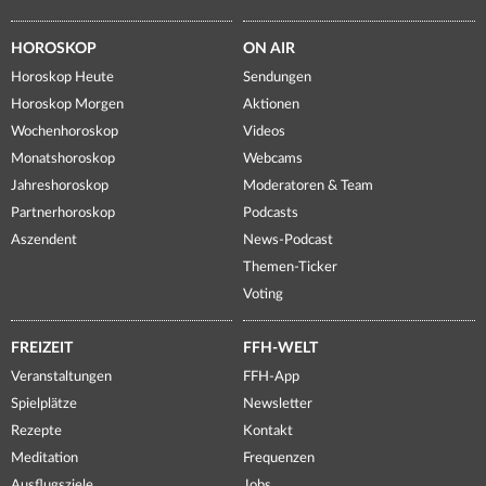
HOROSKOP
ON AIR
Horoskop Heute
Sendungen
Horoskop Morgen
Aktionen
Wochenhoroskop
Videos
Monatshoroskop
Webcams
Jahreshoroskop
Moderatoren & Team
Partnerhoroskop
Podcasts
Aszendent
News-Podcast
Themen-Ticker
Voting
FREIZEIT
FFH-WELT
Veranstaltungen
FFH-App
Spielplätze
Newsletter
Rezepte
Kontakt
Meditation
Frequenzen
Ausflugsziele
Jobs