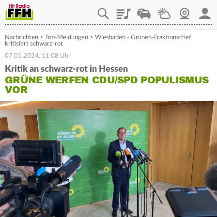
Playlist
Staupilot
Wetter
Webcam
Mein
Nachrichten
>
Top-Meldungen
>
Wiesbaden - Grünen-Fraktionschef
kritisiert schwarz-rot
07.01.2024, 11:08 Uhr
Kritik an schwarz-rot in Hessen
GRÜNE WERFEN CDU/SPD POPULISMUS
VOR