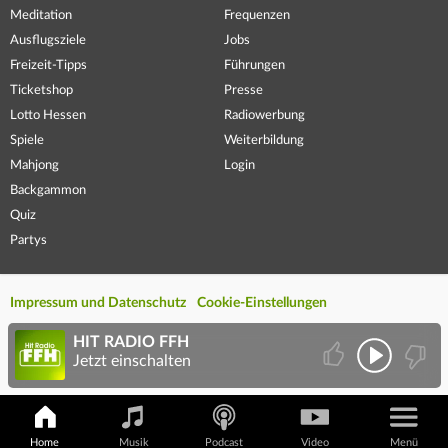
Meditation
Frequenzen
Ausflugsziele
Jobs
Freizeit-Tipps
Führungen
Ticketshop
Presse
Lotto Hessen
Radiowerbung
Spiele
Weiterbildung
Mahjong
Login
Backgammon
Quiz
Partys
Impressum und Datenschutz
Cookie-Einstellungen
HIT RADIO FFH
Jetzt einschalten
Home
Musik
Podcast
Video
Menü