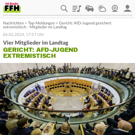
Playlist
Staupilot
Wetter
Webcam
Mein
Nachrichten
>
Top-Meldungen
>
Gericht: AfD-Jugend gesichert
extremistisch - Mitglieder im Landtag
06.02.2024, 17:57 Uhr
Vier Mitglieder im Landtag
GERICHT: AFD-JUGEND
EXTREMISTISCH