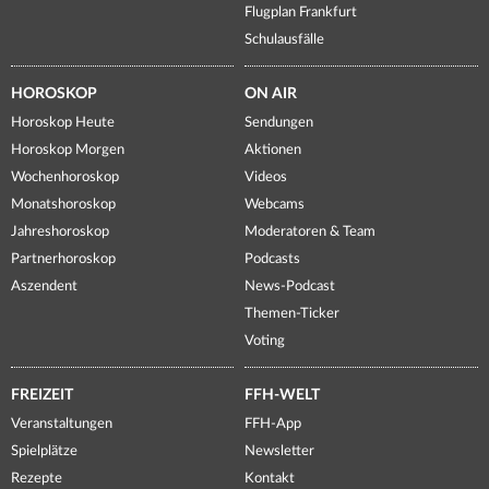
Flugplan Frankfurt
Schulausfälle
HOROSKOP
ON AIR
Horoskop Heute
Sendungen
Horoskop Morgen
Aktionen
Wochenhoroskop
Videos
Monatshoroskop
Webcams
Jahreshoroskop
Moderatoren & Team
Partnerhoroskop
Podcasts
Aszendent
News-Podcast
Themen-Ticker
Voting
FREIZEIT
FFH-WELT
Veranstaltungen
FFH-App
Spielplätze
Newsletter
Rezepte
Kontakt