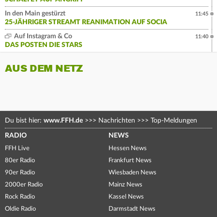
In den Main gestürzt
11:45
25-JÄHRIGER STREAMT REANIMATION AUF SOCIA
Auf Instagram & Co
11:40
DAS POSTEN DIE STARS
AUS DEM NETZ
Du bist hier:
www.FFH.de
>>>
Nachrichten
>>>
Top-Meldungen
RADIO
NEWS
FFH Live
Hessen News
80er Radio
Frankfurt News
90er Radio
Wiesbaden News
2000er Radio
Mainz News
Rock Radio
Kassel News
Oldie Radio
Darmstadt News