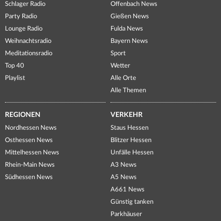
Schlager Radio
Offenbach News
Party Radio
Gießen News
Lounge Radio
Fulda News
Weihnachtsradio
Bayern News
Meditationsradio
Sport
Top 40
Wetter
Playlist
Alle Orte
Alle Themen
REGIONEN
VERKEHR
Nordhessen News
Staus Hessen
Osthessen News
Blitzer Hessen
Mittelhessen News
Unfälle Hessen
Rhein-Main News
A3 News
Südhessen News
A5 News
A661 News
Günstig tanken
Parkhäuser