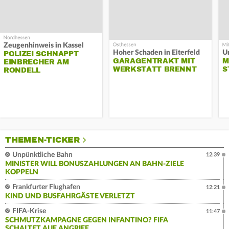
Zeugenhinweis in Kassel
Hoher Schaden in Eiterfeld
Un
POLIZEI SCHNAPPT
GARAGENTRAKT MIT
M
EINBRECHER AM
WERKSTATT BRENNT
S
RONDELL
THEMEN-TICKER
Unpünktliche Bahn
12:39
MINISTER WILL BONUSZAHLUNGEN AN BAHN-ZIELE
KOPPELN
Frankfurter Flughafen
12:21
KIND UND BUSFAHRGÄSTE VERLETZT
FIFA-Krise
11:47
SCHMUTZKAMPAGNE GEGEN INFANTINO? FIFA
SCHALTET AUF ANGRIFF